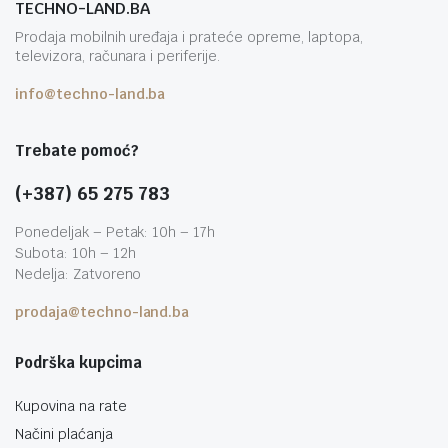
TECHNO-LAND.BA
Prodaja mobilnih uređaja i prateće opreme, laptopa,
televizora, računara i periferije.
info@techno-land.ba
Trebate pomoć?
(+387) 65 275 783
Ponedeljak – Petak: 10h – 17h
Subota: 10h – 12h
Nedelja: Zatvoreno
prodaja@techno-land.ba
Podrška kupcima
Kupovina na rate
Načini plaćanja