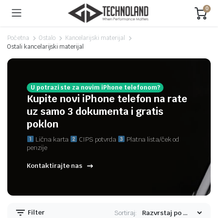
0
Početna
Ostalo
Kancelarijski materijal
Ostali kancelarijski materijal
U potrazi ste za novim iPhone telefonom?
Kupite novi iPhone telefon na rate
uz samo 3 dokumenta i gratis
poklon
Lična karta
CIPS potvrda
Platna lista/ček od
penzije
Kontaktirajte nas
Filter
Sortiraj: