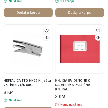
Na stanju
Na stanju
Dodaj u korpu
Dodaj u korpu
HEFTALICA TTO HK25 Kliješta
KNJIGA EVIDENCIJE O
25 Lista 24/6 Me…
RADNICIMA-MATIČNA
KNJIGA…
8
KM
8
KM
Na stanju
Nema na stanju