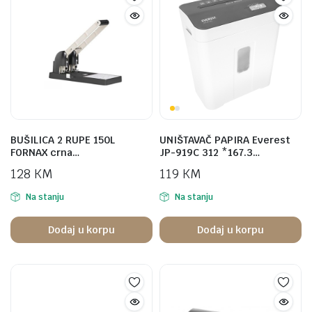
BUŠILICA 2 RUPE 150L
UNIŠTAVAČ PAPIRA Everest
FORNAX crna…
JP-919C 312 *167.3…
128
KM
119
KM
Na stanju
Na stanju
Dodaj u korpu
Dodaj u korpu