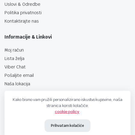
Uslovi & Odredbe
Politika privatnosti
Kontaktirajte nas
Informacije & Linkovi
Moj račun
Lista želja
Viber Chat
Pošaljite email
Naša lokacija
Kako bismo vam pružili personalizirano iskustvo kupovine, naša
stranica koristi kolačiće.
cookie policy
.
techno-land.ba © Design by: ProCreative Studio
Prihvatam kolačiće