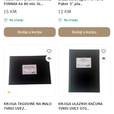
FORNAX A4 80 mic GL…
Paker 3”,pla…
15
KM
12
KM
Na stanju
Na stanju
Dodaj u korpu
Dodaj u korpu
KNJIGA TRGOVINE NA MALO
KNJIGA ULAZNIH RAČUNA
TVRDI UVEZ…
TVRDI UVEZ GTG…