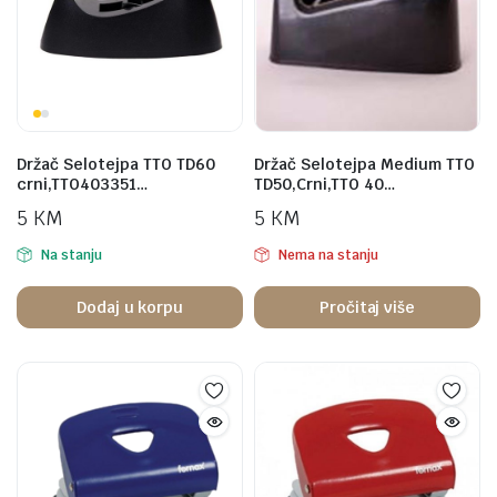
Držač Selotejpa TTO TD60
Držač Selotejpa Medium TTO
crni,TTO403351…
TD50,Crni,TTO 40…
5
KM
5
KM
Na stanju
Nema na stanju
Dodaj u korpu
Pročitaj više