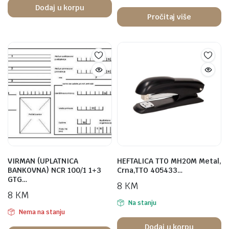
Dodaj u korpu
Pročitaj više
VIRMAN (UPLATNICA
HEFTALICA TTO MH20M Metal,
BANKOVNA) NCR 100/1 1+3
Crna,TTO 405433…
GTG…
8
KM
8
KM
Na stanju
Nema na stanju
Dodaj u korpu