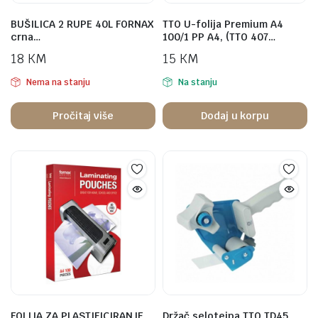
BUŠILICA 2 RUPE 40L FORNAX
TTO U-folija Premium A4
crna…
100/1 PP A4, (TTO 407…
18
KM
15
KM
Nema na stanju
Na stanju
Pročitaj više
Dodaj u korpu
FOLIJA ZA PLASTIFICIRANJE
Držač selotejpa TTO TD45