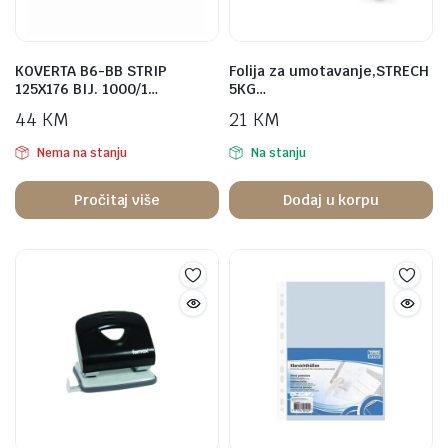
KOVERTA B6-BB STRIP
Folija za umotavanje,STRECH
125X176 BIJ. 1000/1…
5KG…
44
KM
21
KM
Nema na stanju
Na stanju
Pročitaj više
Dodaj u korpu