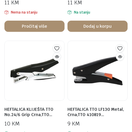
11
KM
11
KM
Nema na stanju
Na stanju
Pročitaj više
Dodaj u korpu
HEFTALICA KLIJEŠTA TTO
HEFTALICA TTO LF130 Metal,
No.24/6 Grip Crna,TTO…
Crna,TTO 410819…
10
KM
9
KM