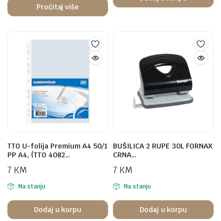
Pročitaj više
TTO U-folija Premium A4 50/1
BUŠILICA 2 RUPE 30L FORNAX
PP A4, (TTO 4082…
CRNA…
7
KM
7
KM
Na stanju
Na stanju
Dodaj u korpu
Dodaj u korpu