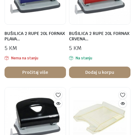
BUŠILICA 2 RUPE 20L FORNAX
BUŠILICA 2 RUPE 20L FORNAX
PLAVA…
CRVENA…
5
KM
5
KM
Nema na stanju
Na stanju
Pročitaj više
Dodaj u korpu