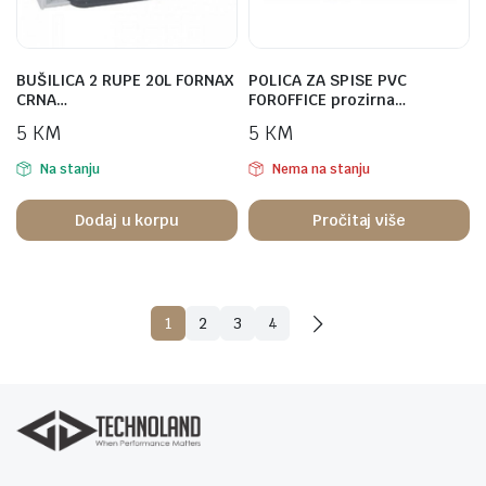
BUŠILICA 2 RUPE 20L FORNAX
POLICA ZA SPISE PVC
CRNA…
FOROFFICE prozirna…
5
KM
5
KM
Na stanju
Nema na stanju
Dodaj u korpu
Pročitaj više
1
2
3
4