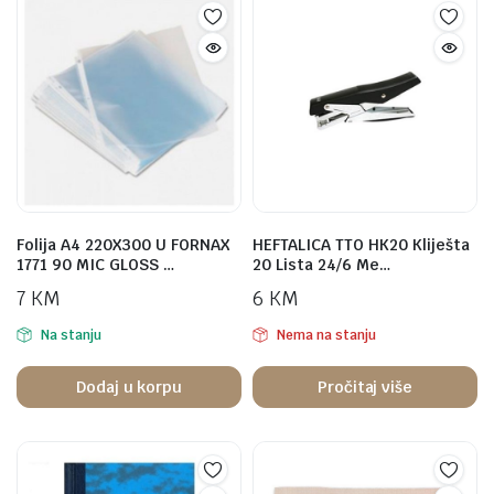
Folija A4 220X300 U FORNAX
HEFTALICA TTO HK20 Kliješta
1771 90 MIC GLOSS …
20 Lista 24/6 Me…
7
KM
6
KM
Na stanju
Nema na stanju
Dodaj u korpu
Pročitaj više