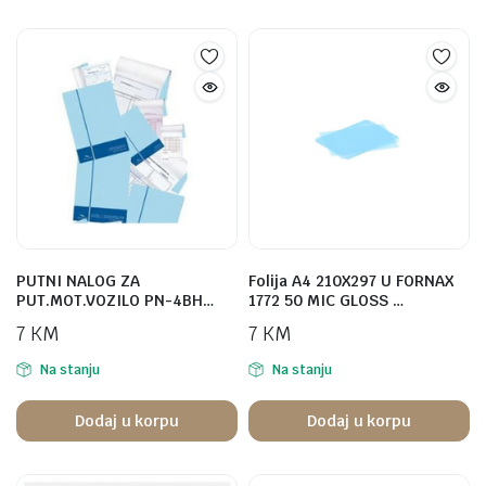
PUTNI NALOG ZA
Folija A4 210X297 U FORNAX
PUT.MOT.VOZILO PN-4BH…
1772 50 MIC GLOSS …
7
KM
7
KM
Na stanju
Na stanju
Dodaj u korpu
Dodaj u korpu