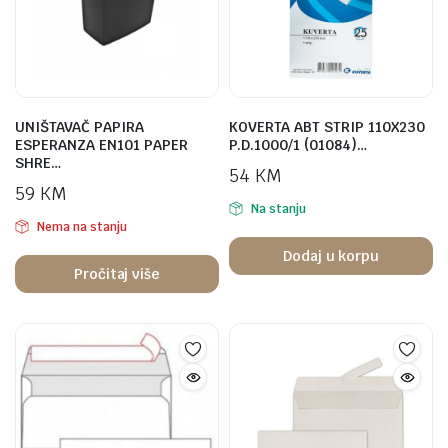
UNIŠTAVAČ PAPIRA
KOVERTA ABT STRIP 110X230
ESPERANZA EN101 PAPER
P.D.1000/1 (01084)…
SHRE…
54
KM
59
KM
Na stanju
Nema na stanju
Dodaj u korpu
Pročitaj više