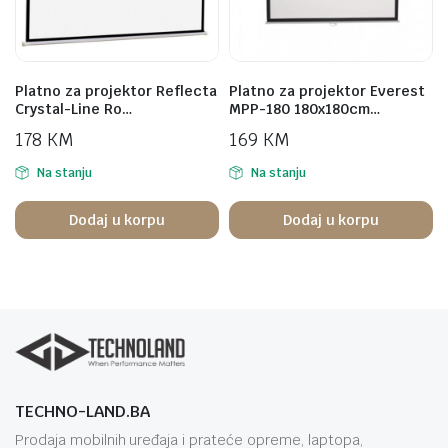
Platno za projektor Reflecta
Platno za projektor Everest
Crystal-Line Ro…
MPP-180 180x180cm…
178
KM
169
KM
Na stanju
Na stanju
Dodaj u korpu
Dodaj u korpu
TECHNO-LAND.BA
Prodaja mobilnih uređaja i prateće opreme, laptopa,