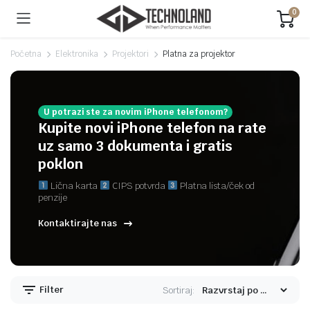
0
Početna
Elektronika
Projektori
Platna za projektor
U potrazi ste za novim iPhone telefonom?
Kupite novi iPhone telefon na rate
uz samo 3 dokumenta i gratis
poklon
Lična karta
CIPS potvrda
Platna lista/ček od
penzije
Kontaktirajte nas
Filter
Sortiraj: