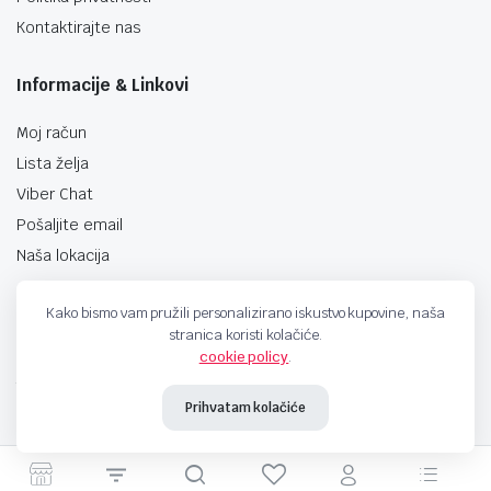
Kontaktirajte nas
Informacije & Linkovi
Moj račun
Lista želja
Viber Chat
Pošaljite email
Naša lokacija
Kako bismo vam pružili personalizirano iskustvo kupovine, naša
stranica koristi kolačiće.
cookie policy
.
techno-land.ba © Design by: ProCreative Studio
Prihvatam kolačiće