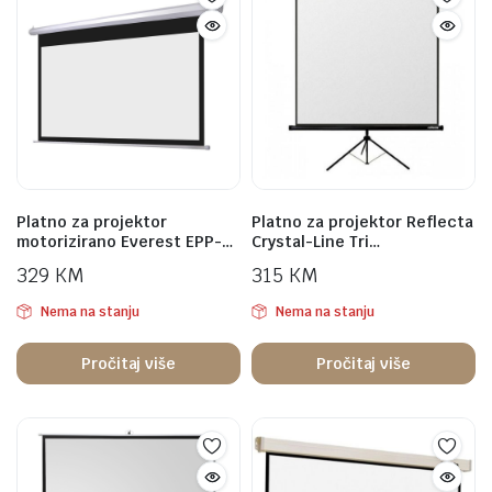
Platno za projektor
Platno za projektor Reflecta
motorizirano Everest EPP-…
Crystal-Line Tri…
329
KM
315
KM
Nema na stanju
Nema na stanju
Pročitaj više
Pročitaj više