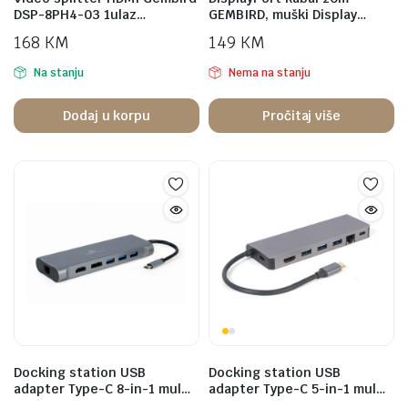
DSP-8PH4-03 1ulaz…
GEMBIRD, muški Display…
168
KM
149
KM
Na stanju
Nema na stanju
Dodaj u korpu
Pročitaj više
Docking station USB
Docking station USB
adapter Type-C 8-in-1 mul…
adapter Type-C 5-in-1 mul…