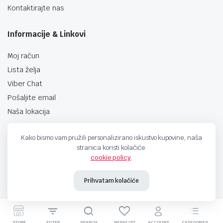
Kontaktirajte nas
Informacije & Linkovi
Moj račun
Lista želja
Viber Chat
Pošaljite email
Naša lokacija
Kako bismo vam pružili personalizirano iskustvo kupovine, naša
stranica koristi kolačiće.
cookie policy
.
techno-land.ba © Design by: ProCreative Studio
Prihvatam kolačiće
STORE
FILTER
SEARCH
WISHLIST
ACCOUNT
CATEGORIES