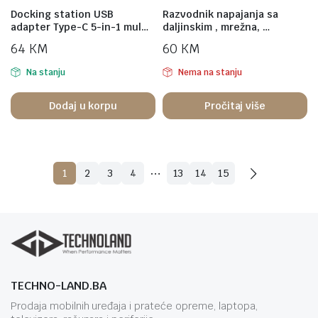
Docking station USB
Razvodnik napajanja sa
adapter Type-C 5-in-1 mul…
daljinskim , mrežna, …
64
KM
60
KM
Na stanju
Nema na stanju
Dodaj u korpu
Pročitaj više
…
1
2
3
4
13
14
15
TECHNO-LAND.BA
Prodaja mobilnih uređaja i prateće opreme, laptopa,