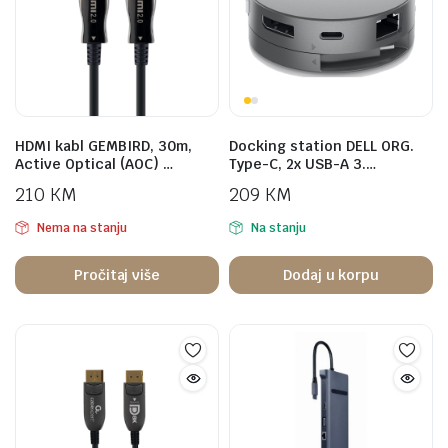
HDMI kabl GEMBIRD, 30m,
Docking station DELL ORG.
Active Optical (AOC) …
Type-C, 2x USB-A 3.…
210
KM
209
KM
Nema na stanju
Na stanju
Pročitaj više
Dodaj u korpu