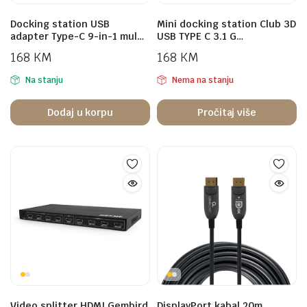
Docking station USB
Mini docking station Club 3D
adapter Type-C 9-in-1 mul…
USB TYPE C 3.1 G…
168
KM
168
KM
Na stanju
Nema na stanju
Dodaj u korpu
Pročitaj više
Video splitter HDMI Gembird
DisplayPort kabal 20m