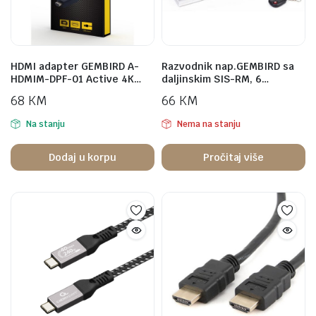
HDMI adapter GEMBIRD A-
Razvodnik nap.GEMBIRD sa
HDMIM-DPF-01 Active 4K…
daljinskim SIS-RM, 6…
68
KM
66
KM
Na stanju
Nema na stanju
Dodaj u korpu
Pročitaj više