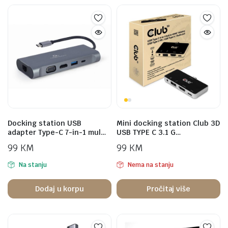
Docking station USB
Mini docking station Club 3D
adapter Type-C 7-in-1 mul…
USB TYPE C 3.1 G…
99
KM
99
KM
Na stanju
Nema na stanju
Dodaj u korpu
Pročitaj više