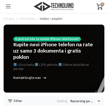
0
Početna
Informatika
Kablovi i adapteri
U potrazi ste za novim iPhone telefonom?
Kupite novi iPhone telefon na rate
uz samo 3 dokumenta i gratis
poklon
Lična karta
CIPS potvrda
Platna lista/ček od
penzije
Kontaktirajte nas
Filter
Sortiraj: