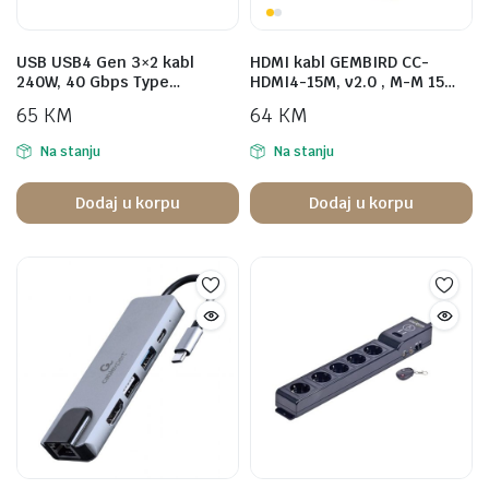
USB USB4 Gen 3×2 kabl
HDMI kabl GEMBIRD CC-
240W, 40 Gbps Type…
HDMI4-15M, v2.0 , M-M 15…
65
KM
64
KM
Na stanju
Na stanju
Dodaj u korpu
Dodaj u korpu