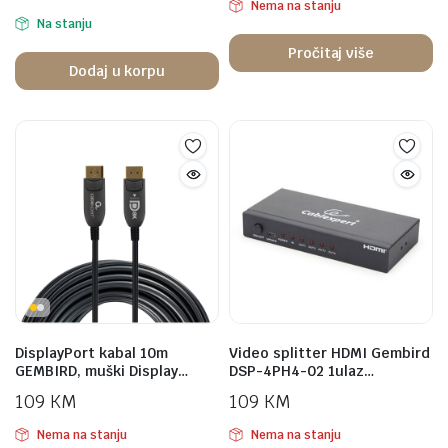
Nema na stanju
Na stanju
Pročitaj više
Dodaj u korpu
DisplayPort kabal 10m
Video splitter HDMI Gembird
GEMBIRD, muški Display…
DSP-4PH4-02 1ulaz…
109
KM
109
KM
Nema na stanju
Nema na stanju