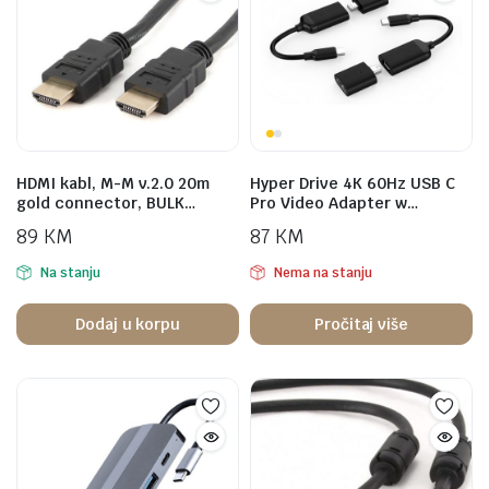
HDMI kabl, M-M v.2.0 20m
Hyper Drive 4K 60Hz USB C
gold connector, BULK…
Pro Video Adapter w…
89
KM
87
KM
Na stanju
Nema na stanju
Dodaj u korpu
Pročitaj više