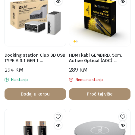
Docking station Club 3D USB
HDMI kabl GEMBIRD, 50m,
TYPE A 3.1 GEN 1 …
Active Optical (AOC) …
294
KM
289
KM
Na stanju
Nema na stanju
Dodaj u korpu
Pročitaj više