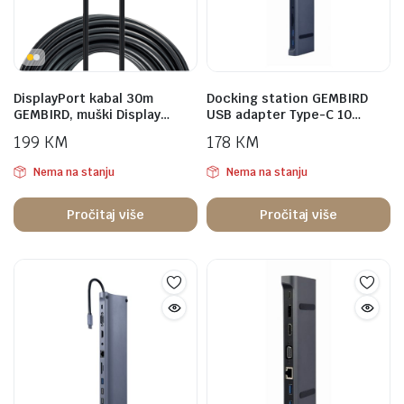
DisplayPort kabal 30m
Docking station GEMBIRD
GEMBIRD, muški Display…
USB adapter Type-C 10…
199
KM
178
KM
Nema na stanju
Nema na stanju
Pročitaj više
Pročitaj više