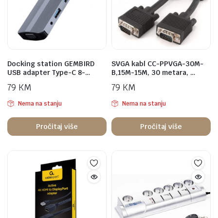
Docking station GEMBIRD
SVGA kabl CC-PPVGA-30M-
USB adapter Type-C 8-…
B,15M-15M, 30 metara, …
79
KM
79
KM
Nema na stanju
Nema na stanju
Pročitaj više
Pročitaj više