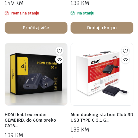
149
KM
139
KM
Nema na stanju
Na stanju
Pročitaj više
Dodaj u korpu
HDMI kabl extender
Mini docking station Club 3D
GEMBIRD, do 60m preko
USB TYPE C 3.1 G…
CAT6…
135
KM
139
KM