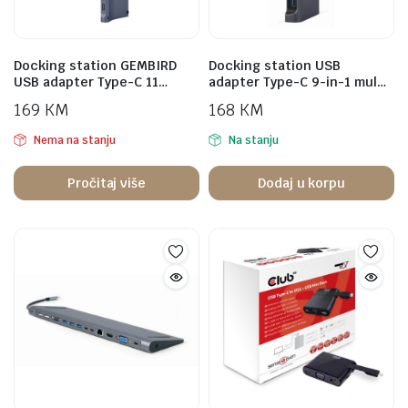
Docking station GEMBIRD
Docking station USB
USB adapter Type-C 11…
adapter Type-C 9-in-1 mul…
169
KM
168
KM
Nema na stanju
Na stanju
Pročitaj više
Dodaj u korpu