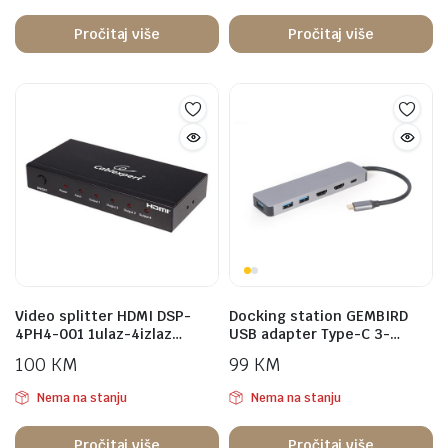
Pročitaj više
Pročitaj više
Video splitter HDMI DSP-
Docking station GEMBIRD
4PH4-001 1ulaz-4izlaz…
USB adapter Type-C 3-…
100
KM
99
KM
Nema na stanju
Nema na stanju
Pročitaj više
Pročitaj više