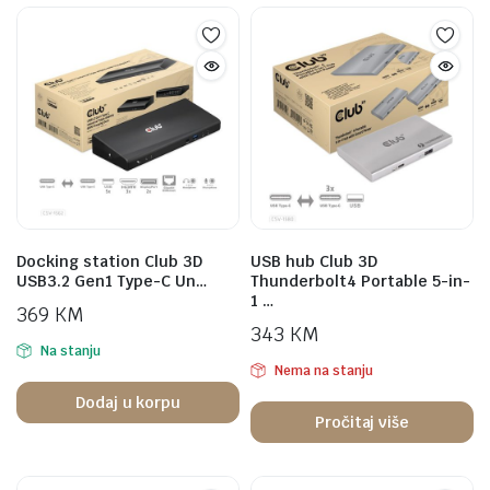
Docking station Club 3D
USB hub Club 3D
USB3.2 Gen1 Type-C Un…
Thunderbolt4 Portable 5-in-
1 …
369
KM
343
KM
Na stanju
Nema na stanju
Dodaj u korpu
Pročitaj više