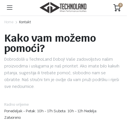
0
Home
Kontakt
Kako vam možemo
pomoći?
Dobrodošli u TechnoLand Doboj! Vaše zadovoljstvo našim
proizvodima i uslugama je naš prioritet. Ako imate bilo kakvih
pitanja, sugestija ili trebate pomoć, slobodno nam se
obratite. Naš stručni tim je ovdje da vam pruži podršku i riješi
sve nedoumice.
Radno vrijeme
Ponedeljak - Petak: 10h - 17h Subota: 10h - 12h Nedelja:
Zatvoreno