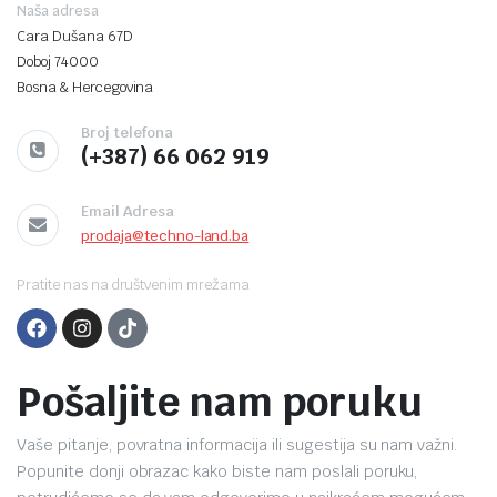
Naša adresa
Cara Dušana 67D
Doboj 74000
Bosna & Hercegovina
Broj telefona
(+387) 66 062 919
Email Adresa
prodaja@techno-land.ba
Pratite nas na društvenim mrežama
Pošaljite nam poruku
Vaše pitanje, povratna informacija ili sugestija su nam važni.
Popunite donji obrazac kako biste nam poslali poruku,