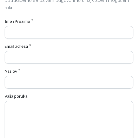
potrudićemo se da vam odgovorimo u najkraćem mogućem
roku.
Ime i Prezime *
Email adresa *
Naslov *
Vaša poruka