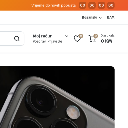
Vrijeme do novih popusta:
00
00
00
00
:
:
:
Bosanski
BAM
0 artikala
Moj račun
0
0
0
KM
Pozdrav, Prijavi Se