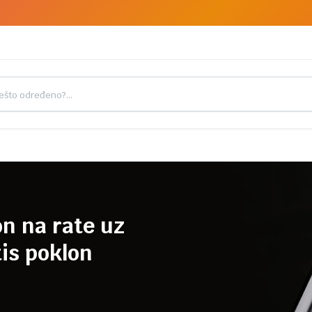
on na rate uz
is poklon