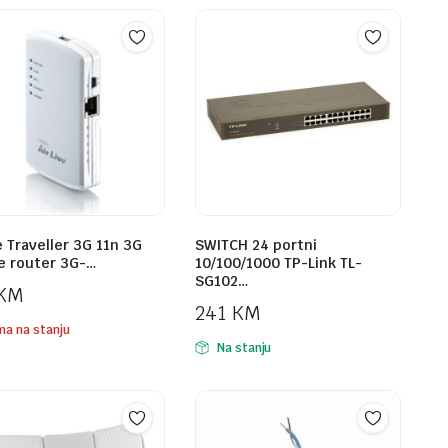
e Traveller 3G 11n 3G
SWITCH 24 portni
e router 3G-…
10/100/1000 TP-Link TL-
SG102…
KM
241
KM
a na stanju
Na stanju