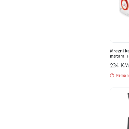
Mrezni ka
metara, 
234
KM
Nema n