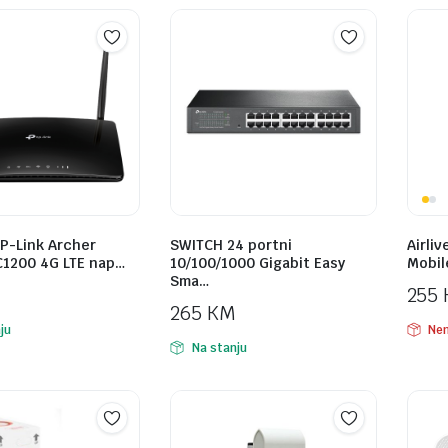
P-Link Archer
SWITCH 24 portni
Airliv
1200 4G LTE nap…
10/100/1000 Gigabit Easy
Mobil
Sma…
255
265
KM
ju
Nem
Na stanju