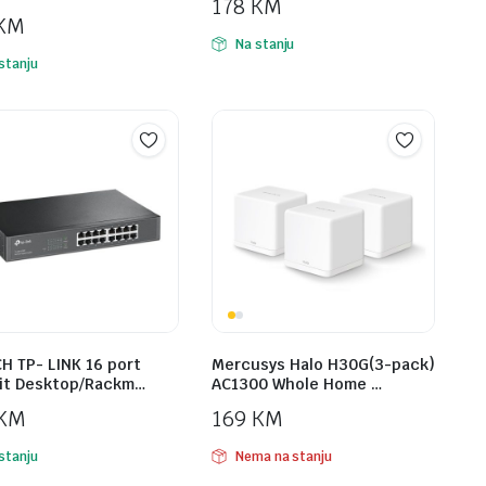
178
KM
KM
Na stanju
stanju
H TP- LINK 16 port
Mercusys Halo H30G(3-pack)
it Desktop/Rackm…
AC1300 Whole Home …
KM
169
KM
stanju
Nema na stanju