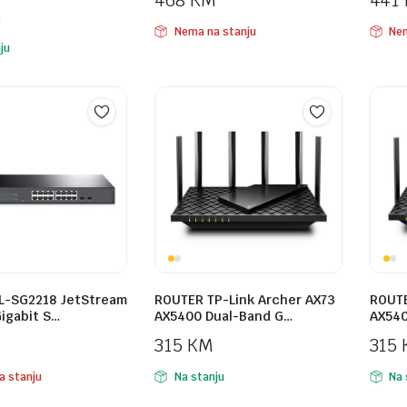
468
KM
441
M
Nema na stanju
Nem
ju
TL-SG2218 JetStream
ROUTER TP-Link Archer AX73
ROUTE
igabit S…
AX5400 Dual-Band G…
AX540
315
KM
315
a stanju
Na stanju
Na 