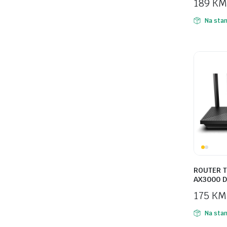
189
KM
Na stan
ROUTER T
AX3000 D
175
KM
Na stan