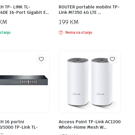
H TP- LINK TL-
ROUTER portable mobilni TP-
6DE 16-Port Gigabit E…
Link M7350 4G LTE …
KM
199
KM
stanju
Nema na stanju
H 16 portni
Access Point TP-Link AC1200
0/1000 TP-Link TL-
Whole-Home Mesh W…
1…