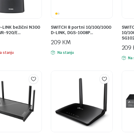
-LINK bežični N300
SWITCH 8 portni 10/100/1000
SWITC
WR-920/E…
D-LINK, DGS-1008P…
10/10
SG10
209
KM
209
a stanju
Na stanju
Na 