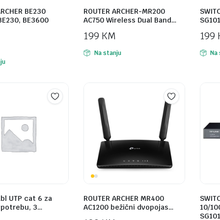
ARCHER BE230
ROUTER ARCHER-MR200
SWITC
E230, BE3600
AC750 Wireless Dual Band…
SG101
199
KM
199
Na stanju
Na 
ju
bl UTP cat 6 za
ROUTER ARCHER MR400
SWITC
upotrebu, 3…
AC1200 bežični dvopojas…
10/10
SG10