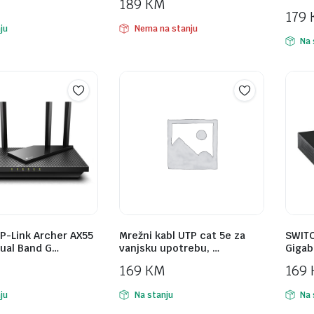
189
KM
179
ju
Nema na stanju
Na 
P-Link Archer AX55
Mrežni kabl UTP cat 5e za
SWITC
ual Band G…
vanjsku upotrebu, …
Gigab
169
KM
169
ju
Na stanju
Na 