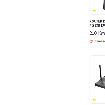
ROUTER D
4G LTE D
210
KM
Nema n