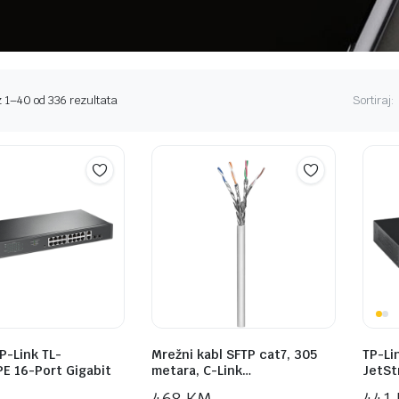
Sorted
z 1–40 od 336 rezultata
Sortiraj:
by
price:
high
to
low
P-Link TL-
Mrežni kabl SFTP cat7, 305
TP-Li
E 16-Port Gigabit
metara, C-Link…
JetSt