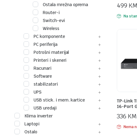
499
K
Ostala mrežna oprema
Router-i
Na stan
Switch-evi
Wireless
PC komponente
PC periferija
Potrošni materijal
Printeri i skeneri
Racunari
Software
stabilizatori
UPS
USB stick. i mem. kartice
TP-Link 
16-Port G
USB uredaji
336
KM
Klima inverter
Laptopi
Nema n
Ostalo