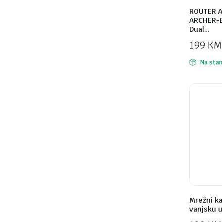
ROUTER 
ARCHER-B
Dual…
199
KM
Na stan
Mrežni ka
vanjsku 