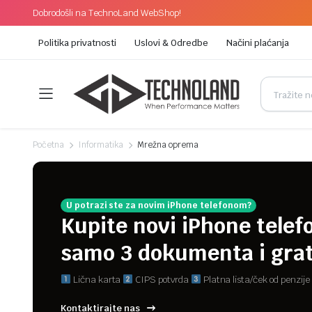
Dobrodošli na TechnoLand WebShop!
Politika privatnosti
Uslovi & Odredbe
Načini plaćanja
Početna
Informatika
Mrežna oprema
U potrazi ste za novim iPhone telefonom?
Kupite novi iPhone telef
samo 3 dokumenta i grat
Lična karta
CIPS potvrda
Platna lista/ček od penzije
Kontaktirajte nas