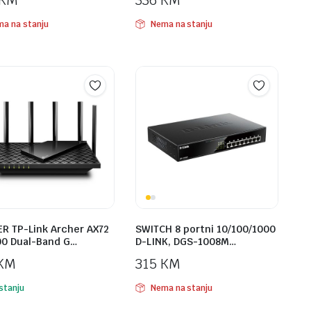
KM
336
KM
a na stanju
Nema na stanju
R TP-Link Archer AX72
SWITCH 8 portni 10/100/1000
0 Dual-Band G…
D-LINK, DGS-1008M…
KM
315
KM
stanju
Nema na stanju