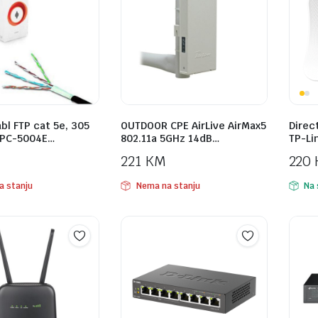
bl FTP cat 5e, 305
OUTDOOR CPE AirLive AirMax5
Direc
FPC-5004E…
802.11a 5GHz 14dB…
TP-Li
221
KM
220
a stanju
Nema na stanju
Na 