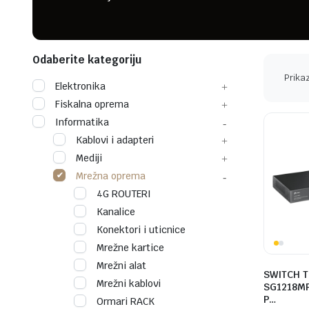
Odaberite kategoriju
Prika
Elektronika
Fiskalna oprema
Informatika
Kablovi i adapteri
Mediji
Mrežna oprema
4G ROUTERI
Kanalice
Konektori i uticnice
Mrežne kartice
Mrežni alat
SWITCH T
Mrežni kablovi
SG1218MP
P…
Ormari RACK