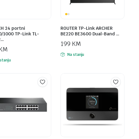
H 24 portni
ROUTER TP-Link ARCHER
0/1000 TP-Link TL-
BE220 BE3600 Dual-Band …
2…
199
KM
KM
Na stanju
stanju