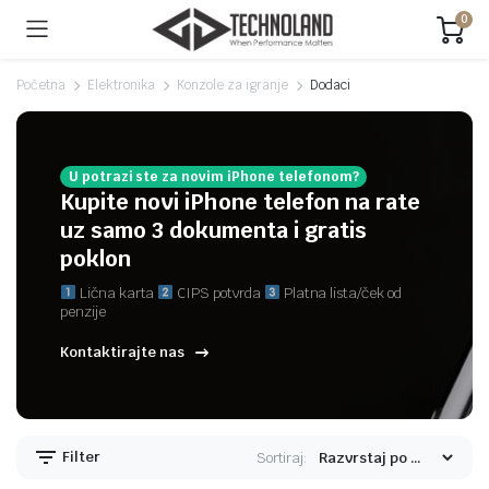
0
Početna
Elektronika
Konzole za igranje
Dodaci
U potrazi ste za novim iPhone telefonom?
Kupite novi iPhone telefon na rate
uz samo 3 dokumenta i gratis
poklon
Lična karta
CIPS potvrda
Platna lista/ček od
penzije
Kontaktirajte nas
Filter
Sortiraj: