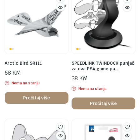
Arctic Bird SR111
SPEEDLINK TWINDOCK punjač
za dva PS4 game pa…
68
KM
38
KM
Nema na stanju
Nema na stanju
Pročitaj više
Pročitaj više