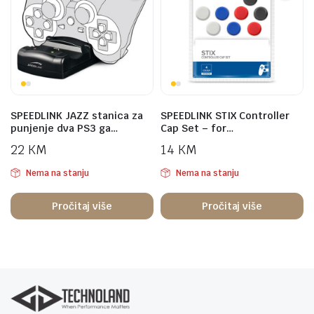
SPEEDLINK JAZZ stanica za
SPEEDLINK STIX Controller
punjenje dva PS3 ga…
Cap Set – for…
22
KM
14
KM
Nema na stanju
Nema na stanju
Pročitaj više
Pročitaj više