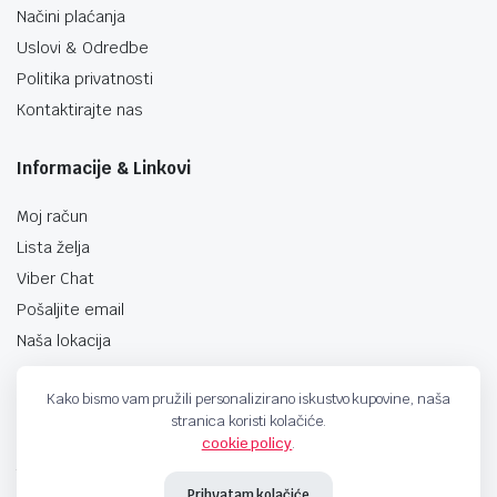
Načini plaćanja
Uslovi & Odredbe
Politika privatnosti
Kontaktirajte nas
Informacije & Linkovi
Moj račun
Lista želja
Viber Chat
Pošaljite email
Naša lokacija
Kako bismo vam pružili personalizirano iskustvo kupovine, naša
stranica koristi kolačiće.
cookie policy
.
techno-land.ba © Design by: ProCreative Studio
Prihvatam kolačiće