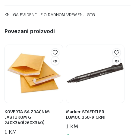
KNJIGA EVIDENCIJE O RADNOM VREMENU GTG
Povezani proizvodi
KOVERTA SA ZRAČNIM
Marker STAEDTLER
JASTUKOM G
LUMOC.350-9 CRNI
240X340(260X340)
1
KM
1
KM