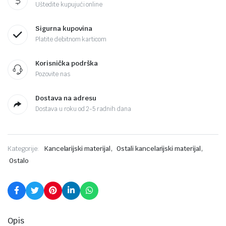
Uštedite kupujući online
Sigurna kupovina
Platite debitnom karticom
Korisnička podrška
Pozovite nas
Dostava na adresu
Dostava u roku od 2-5 radnih dana
,
,
Kategorije:
Kancelarijski materijal
Ostali kancelarijski materijal
Ostalo
Opis