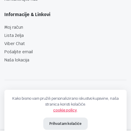
Informacije & Linkovi
Moj račun
Lista želja
Viber Chat
Pošaljite email
Naša lokacija
techno-land.ba © Design by: ProCreative Studio
Kako bismo vam pružili personalizirano iskustvo kupovine, naša
stranica koristi kolačiće.
cookie policy
.
Prihvatam kolačiće