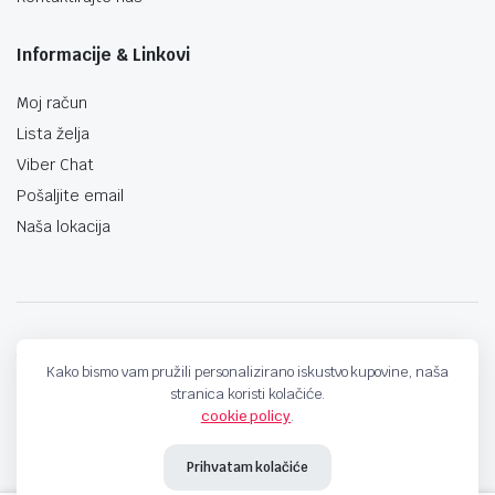
Informacije & Linkovi
Moj račun
Lista želja
Viber Chat
Pošaljite email
Naša lokacija
techno-land.ba © Design by: ProCreative Studio
Kako bismo vam pružili personalizirano iskustvo kupovine, naša
stranica koristi kolačiće.
cookie policy
.
Prihvatam kolačiće