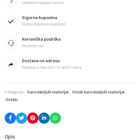
Uštedite kupujući online
Sigurna kupovina
Platite debitnom karticom
Korisnička podrška
Pozovite nas
Dostava na adresu
Dostava u roku od 2-5 radnih dana
,
,
Kategorije:
Kancelarijski materijal
Ostali kancelarijski materijal
Ostalo
Opis