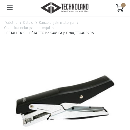
0
Početna
Ostalo
Kancelarijski materijal
Ostali kancelarijski materijal
HEFTALICA KLIJEŠTA TTO No.24/6 Grip Crna,TTO403296