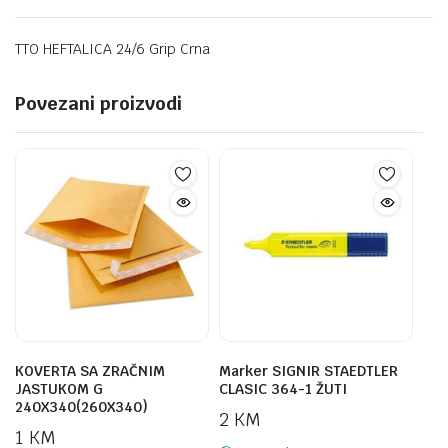
TTO HEFTALICA 24/6 Grip Crna
Povezani proizvodi
KOVERTA SA ZRAČNIM
Marker SIGNIR STAEDTLER
JASTUKOM G
CLASIC 364-1 ŽUTI
240X340(260X340)
2
KM
1
KM