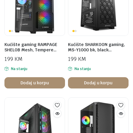
Kućište gaming RAMPAGE
Kućište SHARKOON gaming,
SHELOB Mesh, Tempere…
MS-Y1000 bk, black…
199
KM
199
KM
Na stanju
Na stanju
Dodaj u korpu
Dodaj u korpu