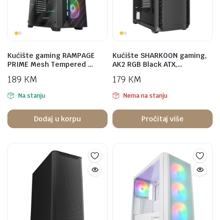
Kućište gaming RAMPAGE
Kućište SHARKOON gaming,
PRIME Mesh Tempered …
AK2 RGB Black ATX,…
189
KM
179
KM
Na stanju
Nema na stanju
Dodaj u korpu
Pročitaj više