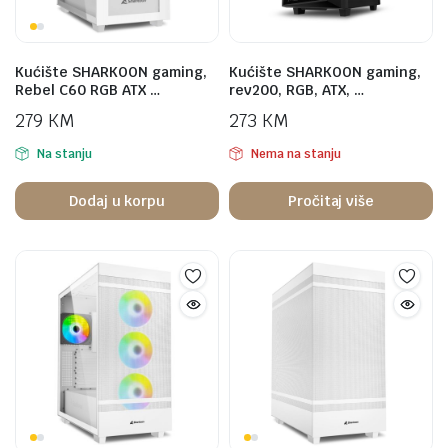
Kućište SHARKOON gaming,
Kućište SHARKOON gaming,
Rebel C60 RGB ATX …
rev200, RGB, ATX, …
279
KM
273
KM
Na stanju
Nema na stanju
Dodaj u korpu
Pročitaj više