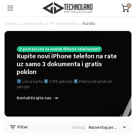
0
Početna
Informatika
PC komponente
Kućišta
U potrazi ste za novim iPhone telefonom?
Kupite novi iPhone telefon na rate
uz samo 3 dokumenta i gratis
poklon
Lična karta
CIPS potvrda
Platna lista/ček od
penzije
Kontaktirajte nas
Filter
Sortiraj: