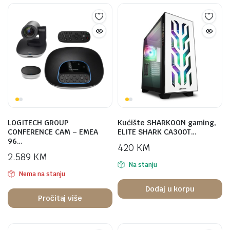
LOGITECH GROUP
Kućište SHARKOON gaming,
CONFERENCE CAM – EMEA
ELITE SHARK CA300T…
96…
420
KM
2.589
KM
Na stanju
Nema na stanju
Dodaj u korpu
Pročitaj više