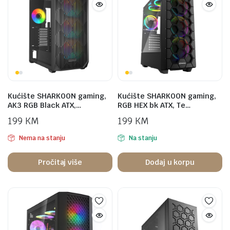
Kućište SHARKOON gaming,
Kućište SHARKOON gaming,
AK3 RGB Black ATX,…
RGB HEX bk ATX, Te…
199
KM
199
KM
Nema na stanju
Na stanju
Pročitaj više
Dodaj u korpu