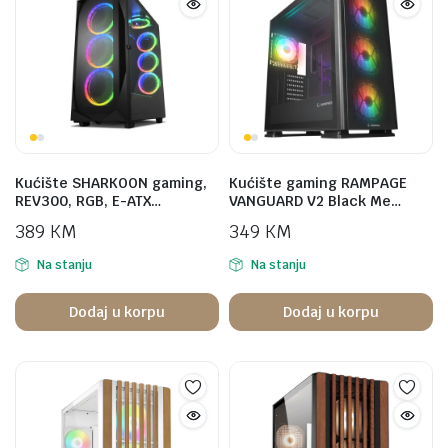
Kućište SHARKOON gaming,
Kućište gaming RAMPAGE
REV300, RGB, E-ATX…
VANGUARD V2 Black Me…
389
KM
349
KM
Na stanju
Na stanju
Dodaj u korpu
Dodaj u korpu