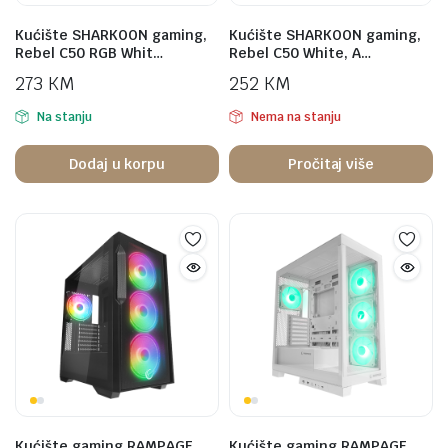
Kućište SHARKOON gaming,
Kućište SHARKOON gaming,
Rebel C50 RGB Whit…
Rebel C50 White, A…
273
KM
252
KM
Na stanju
Nema na stanju
Dodaj u korpu
Pročitaj više
Kućište gaming RAMPAGE
Kućište gaming RAMPAGE