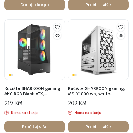
Dodaj u korpu
Pročitaj više
Kućište SHARKOON gaming,
Kućište SHARKOON gaming,
AK6 RGB Black ATX,…
MS-Y1000 wh, white…
219
KM
209
KM
Nema na stanju
Nema na stanju
Pročitaj više
Pročitaj više