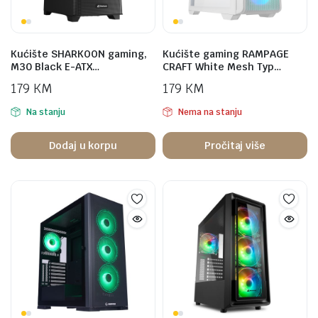
Kućište SHARKOON gaming,
Kućište gaming RAMPAGE
M30 Black E-ATX…
CRAFT White Mesh Typ…
179
KM
179
KM
Na stanju
Nema na stanju
Dodaj u korpu
Pročitaj više