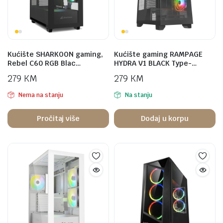
Kućište SHARKOON gaming,
Kućište gaming RAMPAGE
Rebel C60 RGB Blac…
HYDRA V1 BLACK Type-…
279
KM
279
KM
Nema na stanju
Na stanju
Pročitaj više
Dodaj u korpu