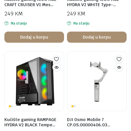
CRAFT CRUISER V1 Mes…
HYDRA V2 WHITE Type-…
249
KM
249
KM
Na stanju
Na stanju
Dodaj u korpu
Dodaj u korpu
Kućište gaming RAMPAGE
DJI Osmo Mobile 7
HYDRA V2 BLACK Tempe…
CP.OS.00000406.03…