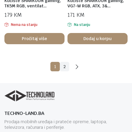
Kućište SHARKOON gaming,
Kućište SHARKOON gaming,
TK5M RGB, ventilat…
VG7-W RGB, ATX, 3&…
179
KM
171
KM
Nema na stanju
Na stanju
Pročitaj više
Dodaj u korpu
1
2
TECHNO-LAND.BA
Prodaja mobilnih uređaja i prateće opreme, laptopa,
televizora, računara i periferije.