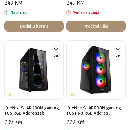
249
KM
249
KM
Na stanju
Nema na stanju
Dodaj u korpu
Pročitaj više
Kućište SHARKOON gaming,
Kućište SHARKOON gaming,
TG6 RGB Addressabl…
TG5 PRO RGB Addres…
239
KM
229
KM