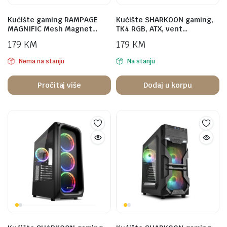
Kućište gaming RAMPAGE
Kućište SHARKOON gaming,
MAGNIFIC Mesh Magnet…
TK4 RGB, ATX, vent…
179
KM
179
KM
Nema na stanju
Na stanju
Pročitaj više
Dodaj u korpu