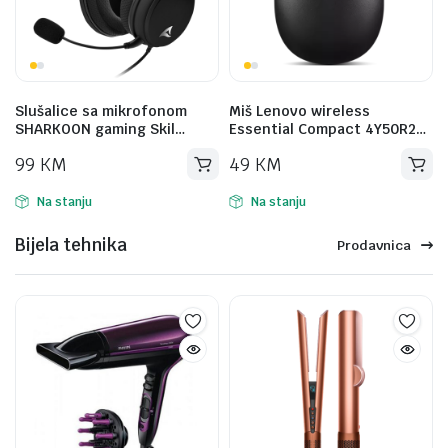
h
Slušalice sa mikrofonom
Miš Lenovo wireless
SHARKOON gaming Skil…
Essential Compact 4Y50R2…
99
KM
49
KM
Na stanju
Na stanju
Bijela tehnika
Prodavnica