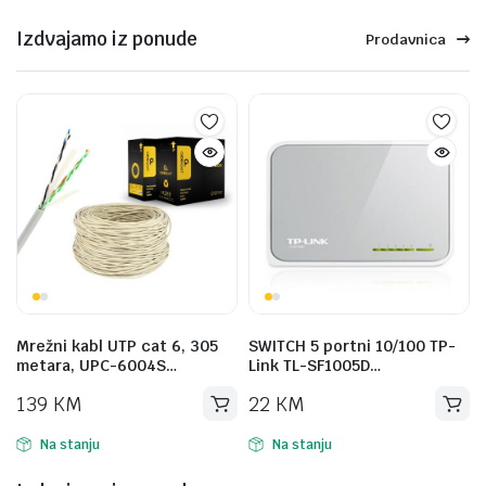
Izdvajamo iz ponude
Prodavnica
Mrežni kabl UTP cat 6, 305
SWITCH 5 portni 10/100 TP-
metara, UPC-6004S…
Link TL-SF1005D…
139
KM
22
KM
Na stanju
Na stanju