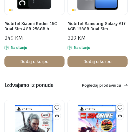
Mobitel Xiaomi Redmi 15C
Mobitel Samsung Galaxy A17
Dual Sim 4GB 256GB b…
4GB 128GB Dual Sim…
249
KM
329
KM
Na stanju
Na stanju
Dodaj u korpu
Dodaj u korpu
Izdvajamo iz ponude
Pogledaj prodavnicu