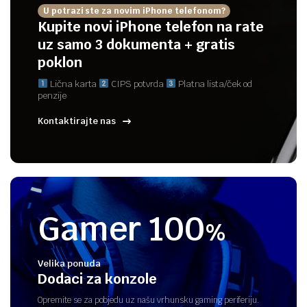
U potrazi ste za novim iPhone telefonom?
Kupite novi iPhone telefon na rate
uz samo 3 dokumenta + gratis
poklon
Lična karta
CIPS potvrda
Platna lista/ček od
penzije
Kontaktirajte nas
Gamer 100
%
Velika ponuda
Dodaci za konzole
Opremite se za pobjedu uz našu vrhunsku gaming periferiju.