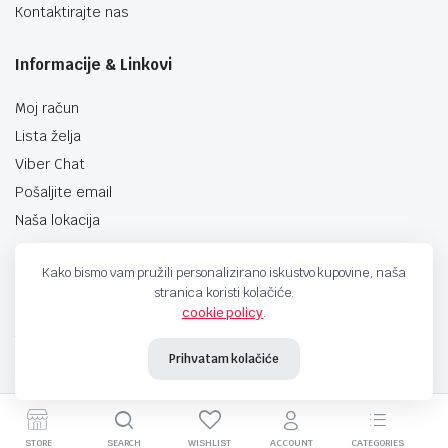
Kontaktirajte nas
Informacije & Linkovi
Moj račun
Lista želja
Viber Chat
Pošaljite email
Naša lokacija
Kako bismo vam pružili personalizirano iskustvo kupovine, naša
stranica koristi kolačiće.
cookie policy
.
techno-land.ba © Design by: ProCreative Studio
Prihvatam kolačiće
STORE
SEARCH
WISHLIST
ACCOUNT
CATEGORIES