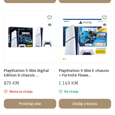
PlayStation 5 Slim Digital
PlayStation 5 Slim E chassis
Edition D chassis …
+ Fortnite Flowe…
879
KM
1.149
KM
Nema na stanju
Na stanju
Pročitaj više
Dodaj u korpu