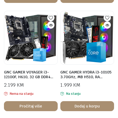
GNC GAMER VOYAGER i3-
GNC GAMER HYDRA i3-10105
12100F, H610, 32 GB DDR4…
3.70GHz, MB H510, RA…
2.199
KM
1.999
KM
Nema na stanju
Na stanju
Pročitaj više
Dodaj u korpu