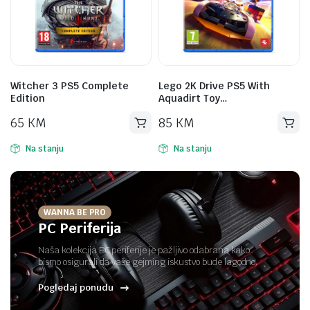
Lego 2K Drive PS5 With
Tom Clancy s Rainbow Six
Aquadirt Toy…
Extraction PS5 Guard…
85
KM
20
KM
Na stanju
Na stanju
WANNA BE PRO
PC Periferija
Naša kolekcija PC periferije je pažljivo odabrana kako
bismo osigurali da vaše gejming iskustvo bude lagodno.
Pogledaj ponudu