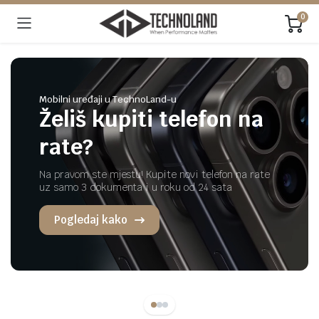
0
Mobilni uređaji u TechnoLand-u
Želiš kupiti telefon na
rate?
Na pravom ste mjestu! Kupite novi telefon na rate
uz samo 3 dokumenta i u roku od 24 sata
Pogledaj kako