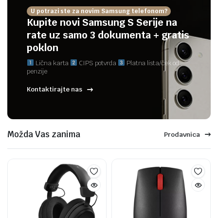
U potrazi ste za novim Samsung telefonom?
Kupite novi Samsung S Serije na
rate uz samo 3 dokumenta + gratis
poklon
Lična karta
CIPS potvrda
Platna lista/ček od
penzije
Kontaktirajte nas
Možda Vas zanima
Prodavnica