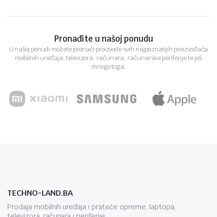
Pronađite u našoj ponudu
U našoj ponudi možete pronaći proizvode svih najpoznatijih proizvođača
mobilnih uređaja, televizora, računara, računarske periferije te još
mnogo toga.
TECHNO-LAND.BA
Prodaja mobilnih uređaja i prateće opreme, laptopa,
televizora, računara i periferije.