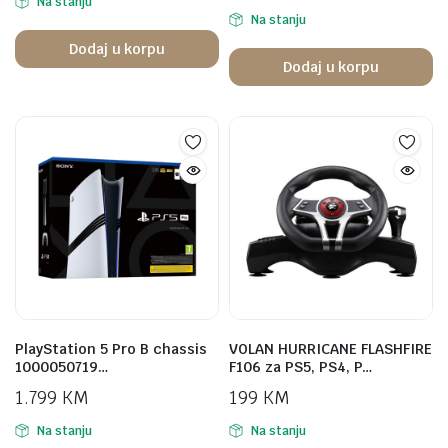
Na stanju
Na stanju
Dodaj u korpu
Dodaj u korpu
PlayStation 5 Pro B chassis
VOLAN HURRICANE FLASHFIRE
1000050719…
F106 za PS5, PS4, P…
1.799
KM
199
KM
Na stanju
Na stanju