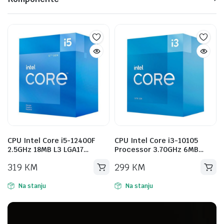
CPU Intel Core i3-10105
AMD RYZEN 3 3200G AM4
Processor 3.70GHz 6MB…
BOX 4 CPU cores,4 threa…
299
KM
149
KM
Na stanju
Na stanju