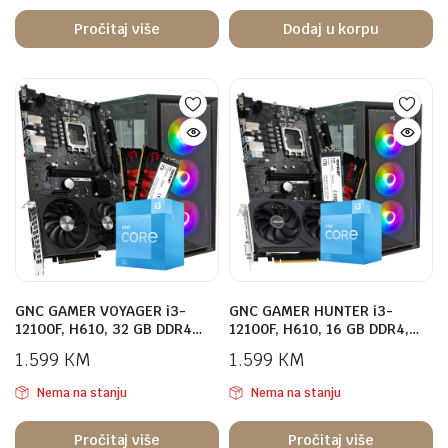
Pročitaj više
Dodaj u korpu
GNC GAMER VOYAGER i3-
GNC GAMER HUNTER i3-
12100F, H610, 32 GB DDR4…
12100F, H610, 16 GB DDR4,…
1.599
KM
1.599
KM
Nema na stanju
Nema na stanju
Pročitaj više
Pročitaj više