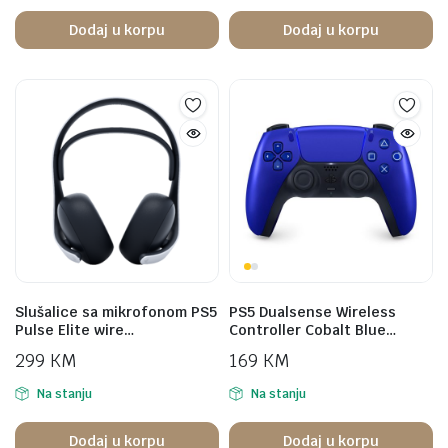
Dodaj u korpu
Dodaj u korpu
Slušalice sa mikrofonom PS5
PS5 Dualsense Wireless
Pulse Elite wire…
Controller Cobalt Blue…
299
KM
169
KM
Na stanju
Na stanju
Dodaj u korpu
Dodaj u korpu