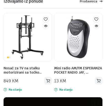
Izdvajamo iz ponude
Prodavnica
Nosač za TV na stalku
Mini radio AM/FM ESPERANZA
motorizirani sa točko…
POCKET RADIO JAY, …
849
KM
13
KM
Na stanju
Na stanju