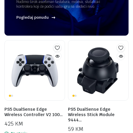
Nudimo širok asortiman tastatura, miševa, slušalica i
kontrolera koji će podići vašu igru na sledeći nivo.
Pogledaj ponudu
PS5 DualSense Edge
PS5 DualSense Edge
Wireless Controller V2 100…
Wireless Stick Module
9444…
425
KM
59
KM