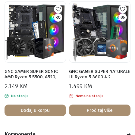
GNC GAMER SUPER SONIC
GNC GAMER SUPER NATURALE
AMD Ryzen 5 5500, A520,…
III Ryzen 5 3600 4.2…
2.149
KM
1.499
KM
Na stanju
Nema na stanju
Dodaj u korpu
Pročitaj više
Komponente