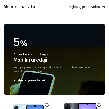
Mobiteli na rate
Pogledaj prodavnicu
5
%
Popust na online kupovinu
Mobilni uređaji
Kupujte pametno, plaćajte lako - Vaš novi mobilni telefon je
sada dostupan na rate
Pogledaj ponudu