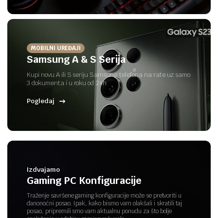
MOBILNI UREĐAJI
Samsung A & S Serija
Kupi novu A ili S seriju Samsung telefona na rate uz samo
3 dokumenta i u roku od 24h
Pogledaj
Izdvajamo
Gaming PC Konfiguracije
Traženje savršene gaming konfiguracije može se pretvoriti u
danonoćni posao. Ipak, kako bismo vam olakšali i skratili taj
posao, pripremili smo vam aktualnu ponudu za što bolje