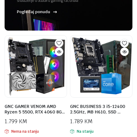
snalaženje u odabiru gaming računala
Pogledaj ponudu
GNC GAMER VENOM AMD
GNC BUSINESS 3 i5-12400
Ryzen 5 5500, RTX 4060 8G…
2.5GHz, MB H610, SSD …
1.799
KM
1.789
KM
Nema na stanju
Na stanju