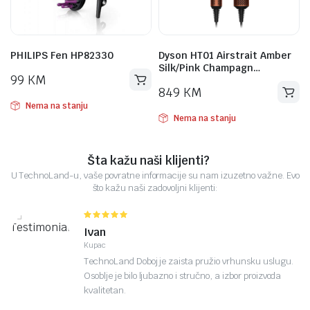
PHILIPS Fen HP82330
Dyson HT01 Airstrait Amber
Silk/Pink Champagn…
99
KM
849
KM
Nema na stanju
Nema na stanju
Šta kažu naši klijenti?
U TechnoLand-u, vaše povratne informacije su nam izuzetno važne. Evo
što kažu naši zadovoljni klijenti:
Ivan
Kupac
TechnoLand Doboj je zaista pružio vrhunsku uslugu.
Osoblje je bilo ljubazno i stručno, a izbor proizvoda
kvalitetan.