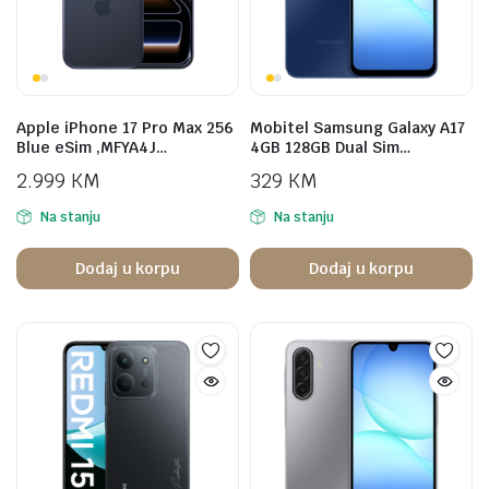
Apple iPhone 17 Pro Max 256
Mobitel Samsung Galaxy A17
Blue eSim ,MFYA4J…
4GB 128GB Dual Sim…
2.999
KM
329
KM
Na stanju
Na stanju
Dodaj u korpu
Dodaj u korpu