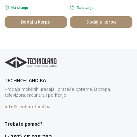
Na stanju
Na stanju
Dodaj u korpu
Dodaj u korpu
TECHNO-LAND.BA
Prodaja mobilnih uređaja i prateće opreme, laptopa,
televizora, računara i periferije.
info@techno-land.ba
Trebate pomoć?