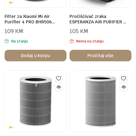
Filter za Xiaomi Mi Air
Pročišćivač zraka
Purifier 4 PRO BHR506…
ESPERANZA AIR PURIFIER …
109
KM
105
KM
Na stanju
Nema na stanju
Dodaj u korpu
Pročitaj više