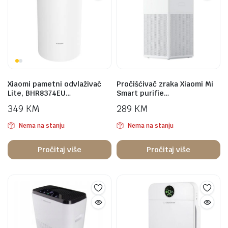
Xiaomi pametni odvlaživač
Pročišćivač zraka Xiaomi Mi
Lite, BHR8374EU…
Smart purifie…
349
KM
289
KM
Nema na stanju
Nema na stanju
Pročitaj više
Pročitaj više