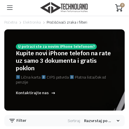
0
Početna
Elektronika
Pročišćivači zraka i filteri
U potrazi ste za novim iPhone telefonom?
Kupite novi iPhone telefon na rate
uz samo 3 dokumenta i gratis
poklon
Lična karta
CIPS potvrda
Platna lista/ček od
penzije
Kontaktirajte nas
Filter
Sortiraj: