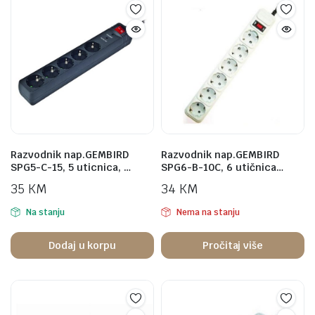
Razvodnik nap.GEMBIRD
Razvodnik nap.GEMBIRD
SPG5-C-15, 5 uticnica, …
SPG6-B-10C, 6 utičnica…
35
KM
34
KM
Na stanju
Nema na stanju
Dodaj u korpu
Pročitaj više