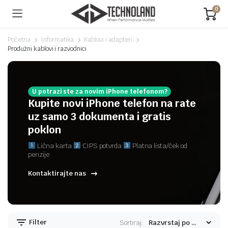
0
Početna
Informatika
Kablovi i adapteri
Produžni kablovi i razvodnici
U potrazi ste za novim iPhone telefonom?
Kupite novi iPhone telefon na rate
uz samo 3 dokumenta i gratis
poklon
Lična karta
CIPS potvrda
Platna lista/ček od
penzije
Kontaktirajte nas
Filter
Sortiraj: