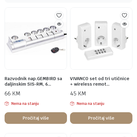
Razvodnik nap.GEMBIRD sa
VIVANCO set od tri utičnice
daljinskim SIS-RM, 6…
+ wireless remot…
66
KM
45
KM
Nema na stanju
Nema na stanju
Pročitaj više
Pročitaj više