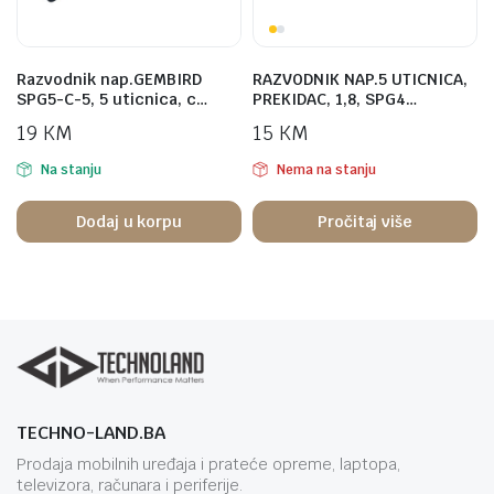
Razvodnik nap.GEMBIRD
RAZVODNIK NAP.5 UTICNICA,
SPG5-C-5, 5 uticnica, c…
PREKIDAC, 1,8, SPG4…
19
KM
15
KM
Na stanju
Nema na stanju
Dodaj u korpu
Pročitaj više
TECHNO-LAND.BA
Prodaja mobilnih uređaja i prateće opreme, laptopa,
televizora, računara i periferije.