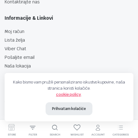
Kontaktirajte nas
Informacije & Linkovi
Moj račun
Lista želja
Viber Chat
Pošaljite email
Naša lokacija
Kako bismo vam pružili personalizirano iskustvo kupovine, naša
stranica koristi kolačiće.
cookie policy
.
techno-land.ba © Design by: ProCreative Studio
Prihvatam kolačiće
STORE
FILTER
SEARCH
WISHLIST
ACCOUNT
CATEGORIES