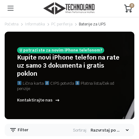
0
Početna
Informatika
PC periferija
Baterije za UPS
U potrazi ste za novim iPhone telefonom?
Kupite novi iPhone telefon na rate
uz samo 3 dokumenta i gratis
poklon
Lična karta
CIPS potvrda
Platna lista/ček od
penzije
Kontaktirajte nas
Filter
Sortiraj: