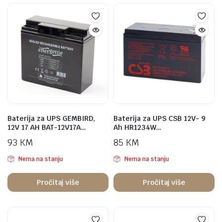
Baterija za UPS GEMBIRD,
Baterija za UPS CSB 12V- 9
12V 17 AH BAT-12V17A…
Ah HR1234W…
93
KM
85
KM
Nema na stanju
Nema na stanju
Pročitaj više
Pročitaj više