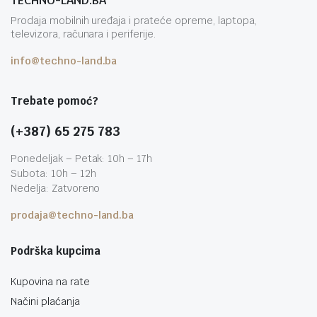
TECHNO-LAND.BA
Prodaja mobilnih uređaja i prateće opreme, laptopa,
televizora, računara i periferije.
info@techno-land.ba
Trebate pomoć?
(+387) 65 275 783
Ponedeljak – Petak: 10h – 17h
Subota: 10h – 12h
Nedelja: Zatvoreno
prodaja@techno-land.ba
Podrška kupcima
Kupovina na rate
Načini plaćanja