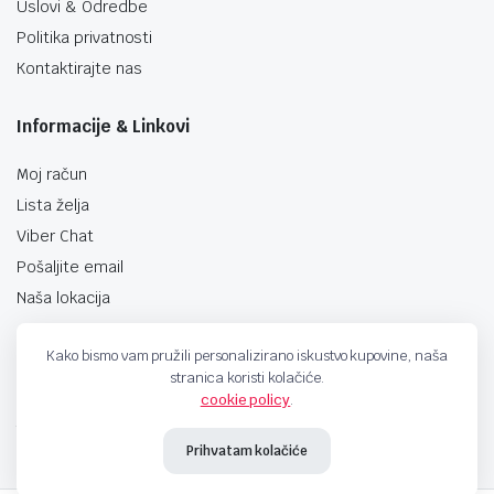
Uslovi & Odredbe
Politika privatnosti
Kontaktirajte nas
Informacije & Linkovi
Moj račun
Lista želja
Viber Chat
Pošaljite email
Naša lokacija
Kako bismo vam pružili personalizirano iskustvo kupovine, naša
stranica koristi kolačiće.
cookie policy
.
techno-land.ba © Design by: ProCreative Studio
Prihvatam kolačiće