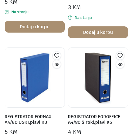
5
KM
3
KM
Na stanju
Na stanju
Dodaj u korpu
Dodaj u korpu
REGISTRATOR FORNAX
REGISTRATOR FOROFFICE
A4/60 USKI,plavi K3
A4/80 Široki,plavi K5
5
KM
4
KM