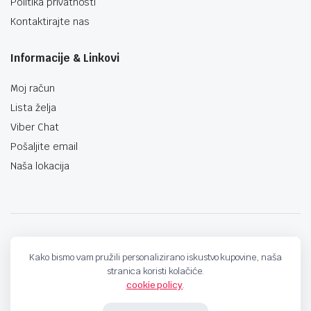
Politika privatnosti
Kontaktirajte nas
Informacije & Linkovi
Moj račun
Lista želja
Viber Chat
Pošaljite email
Naša lokacija
techno-land.ba © Design by: ProCreative Studio
Kako bismo vam pružili personalizirano iskustvo kupovine, naša
stranica koristi kolačiće.
cookie policy
.