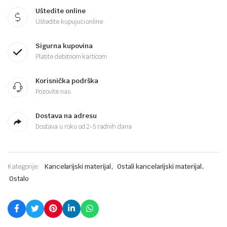
Uštedite online
Uštedite kupujući online
Sigurna kupovina
Platite debitnom karticom
Korisnička podrška
Pozovite nas
Dostava na adresu
Dostava u roku od 2-5 radnih dana
,
,
Kategorije:
Kancelarijski materijal
Ostali kancelarijski materijal
Ostalo