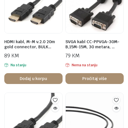
HDMI kabl, M-M v.2.0 20m
SVGA kabl CC-PPVGA-30M-
gold connector, BULK…
B,15M-15M, 30 metara, …
89
KM
79
KM
Na stanju
Nema na stanju
Dodaj u korpu
Pročitaj više