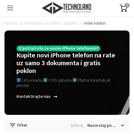
0
Početna
Informatika
Kablovi i adapteri
Video kablovi
U potrazi ste za novim iPhone telefonom?
Kupite novi iPhone telefon na rate
uz samo 3 dokumenta i gratis
poklon
Lična karta
CIPS potvrda
Platna lista/ček od
penzije
Kontaktirajte nas
Filter
Sortiraj: