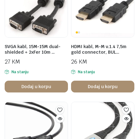
SVGA kabl, 15M-15M dual-
HDMI kabl, M-M v.1.4 7,5m
shielded + 2xFer 10m …
gold connector, BUL…
27
KM
26
KM
Na stanju
Na stanju
Dodaj u korpu
Dodaj u korpu