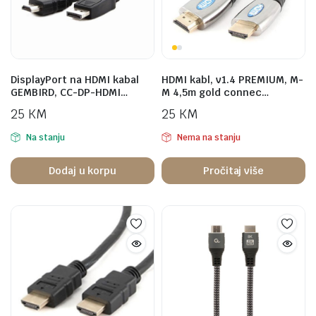
DisplayPort na HDMI kabal
HDMI kabl, v1.4 PREMIUM, M-
GEMBIRD, CC-DP-HDMI…
M 4,5m gold connec…
25
KM
25
KM
Na stanju
Nema na stanju
Dodaj u korpu
Pročitaj više