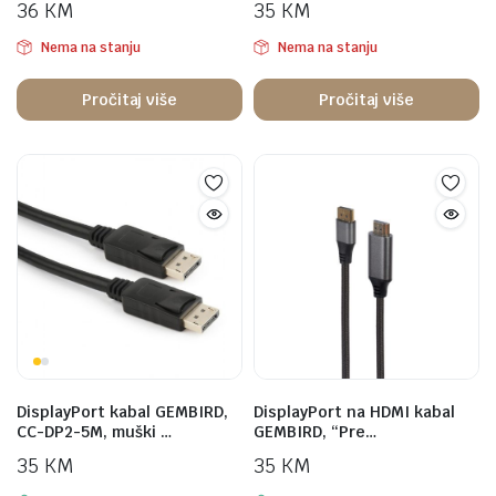
36
KM
35
KM
Nema na stanju
Nema na stanju
Pročitaj više
Pročitaj više
DisplayPort kabal GEMBIRD,
DisplayPort na HDMI kabal
CC-DP2-5M, muški …
GEMBIRD, “Pre…
35
KM
35
KM