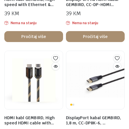
speed with Ethernet &…
GEMBIRD, CC-DP-HDMI…
39
KM
39
KM
Nema na stanju
Nema na stanju
Pročitaj više
Pročitaj više
HDMI kabl GEMBIRD, High
DisplayPort kabal GEMBIRD,
speed HDMI cable with…
1,8 m, CC-DP8K-6, …