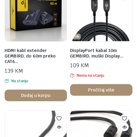
HDMI kabl extender
DisplayPort kabal 10m
GEMBIRD, do 60m preko
GEMBIRD, muški Display…
CAT6…
109
KM
139
KM
Nema na stanju
Na stanju
Pročitaj više
Dodaj u korpu