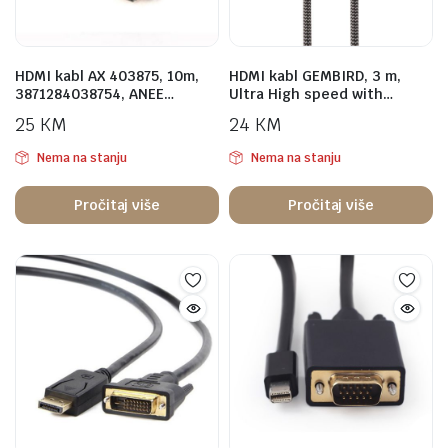
HDMI kabl AX 403875, 10m,
HDMI kabl GEMBIRD, 3 m,
3871284038754, ANEE…
Ultra High speed with…
25
KM
24
KM
Nema na stanju
Nema na stanju
Pročitaj više
Pročitaj više