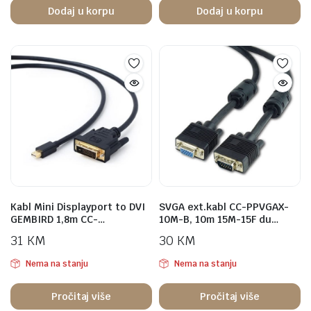
Dodaj u korpu
Dodaj u korpu
Kabl Mini Displayport to DVI
SVGA ext.kabl CC-PPVGAX-
GEMBIRD 1,8m CC-…
10M-B, 10m 15M-15F du…
31
KM
30
KM
Nema na stanju
Nema na stanju
Pročitaj više
Pročitaj više