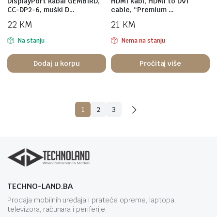
DisplayPort kabal GEMBIRD,
HDMI kabl, HDMI to DVI
CC-DP2-6, muški D…
cable, “Premium …
22
KM
21
KM
Na stanju
Nema na stanju
Dodaj u korpu
Pročitaj više
1
2
3
TECHNO-LAND.BA
Prodaja mobilnih uređaja i prateće opreme, laptopa,
televizora, računara i periferije.