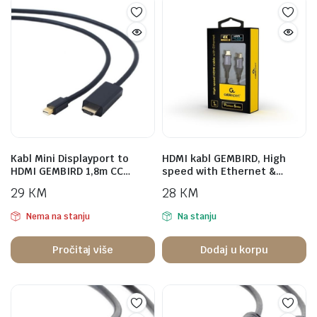
Kabl Mini Displayport to
HDMI kabl GEMBIRD, High
HDMI GEMBIRD 1,8m CC…
speed with Ethernet &…
29
KM
28
KM
Nema na stanju
Na stanju
Pročitaj više
Dodaj u korpu