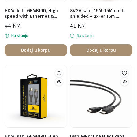
HDMI kabl GEMBIRD, High
SVGA kabl, 15M-15M dual-
speed with Ethernet &…
shielded + 2xFer 15m …
44
KM
41
KM
Na stanju
Na stanju
Dodaj u korpu
Dodaj u korpu
HDMI kabl GEMBIRD, High
DisplayPort na HDMI kabal