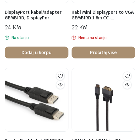
DisplayPort kabal/adapter
Kabl Mini Displayport to VGA
GEMBIRD, DisplayPor…
GEMBIRD 1,8m CC-…
24
KM
22
KM
Na stanju
Nema na stanju
Dodaj u korpu
Pročitaj više