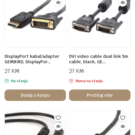
DisplayPort kabal/adapter
DVI video cable dual link 5m
GEMBIRD, DisplayPor…
cable, black, GE…
27
KM
27
KM
Na stanju
Nema na stanju
Dodaj u korpu
Pročitaj više