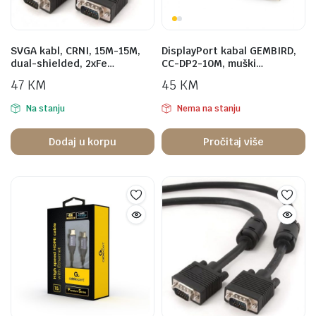
SVGA kabl, CRNI, 15M-15M,
DisplayPort kabal GEMBIRD,
dual-shielded, 2xFe…
CC-DP2-10M, muški…
47
KM
45
KM
Na stanju
Nema na stanju
Dodaj u korpu
Pročitaj više