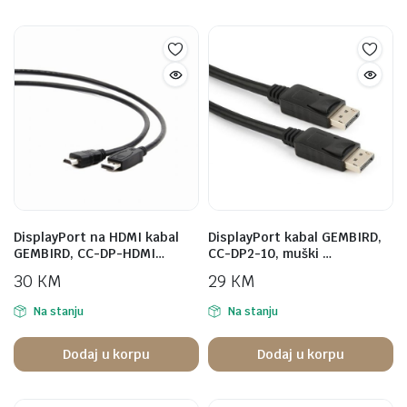
DisplayPort na HDMI kabal
DisplayPort kabal GEMBIRD,
GEMBIRD, CC-DP-HDMI…
CC-DP2-10, muški …
30
KM
29
KM
Na stanju
Na stanju
Dodaj u korpu
Dodaj u korpu