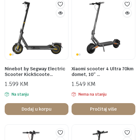
Ninebot by Segway Electric
Xiaomi scooter 4 Ultra 70km
Scooter KickScoote…
domet, 10” …
1.599
KM
1.549
KM
Na stanju
Nema na stanju
Dodaj u korpu
Pročitaj više