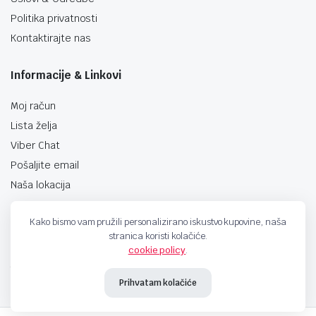
Politika privatnosti
Kontaktirajte nas
Informacije & Linkovi
Moj račun
Lista želja
Viber Chat
Pošaljite email
Naša lokacija
Kako bismo vam pružili personalizirano iskustvo kupovine, naša
stranica koristi kolačiće.
cookie policy
.
techno-land.ba © Design by: ProCreative Studio
Prihvatam kolačiće