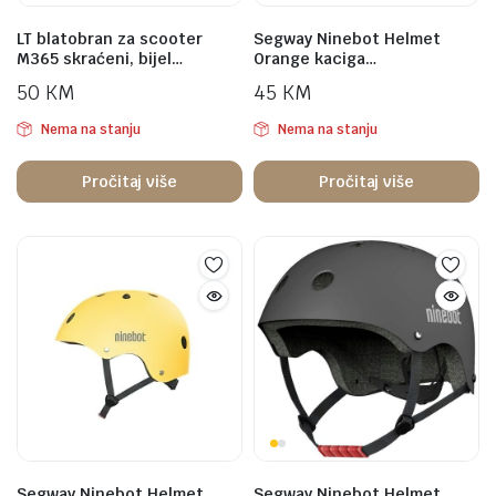
LT blatobran za scooter
Segway Ninebot Helmet
M365 skraćeni, bijel…
Orange kaciga…
50
KM
45
KM
Nema na stanju
Nema na stanju
Pročitaj više
Pročitaj više
Segway Ninebot Helmet
Segway Ninebot Helmet