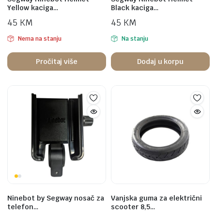
Yellow kaciga…
Black kaciga…
45
KM
45
KM
Nema na stanju
Na stanju
Pročitaj više
Dodaj u korpu
Ninebot by Segway nosač za
Vanjska guma za električni
telefon…
scooter 8,5…