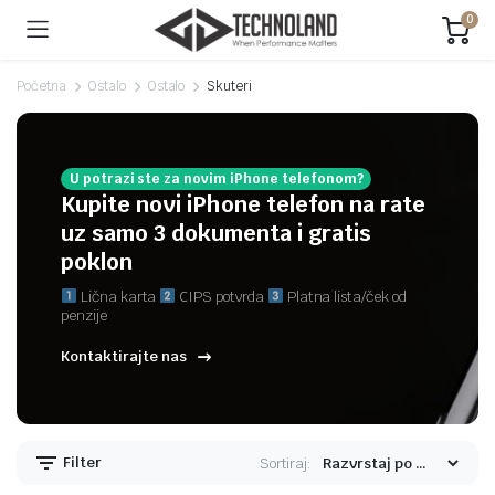
0
Početna
Ostalo
Ostalo
Skuteri
U potrazi ste za novim iPhone telefonom?
Kupite novi iPhone telefon na rate
uz samo 3 dokumenta i gratis
poklon
Lična karta
CIPS potvrda
Platna lista/ček od
penzije
Kontaktirajte nas
Filter
Sortiraj: