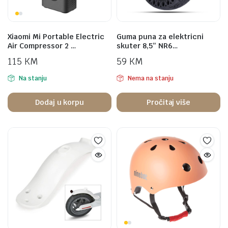
Xiaomi Mi Portable Electric
Guma puna za elektricni
Air Compressor 2 …
skuter 8,5” NR6…
115
KM
59
KM
Na stanju
Nema na stanju
Dodaj u korpu
Pročitaj više