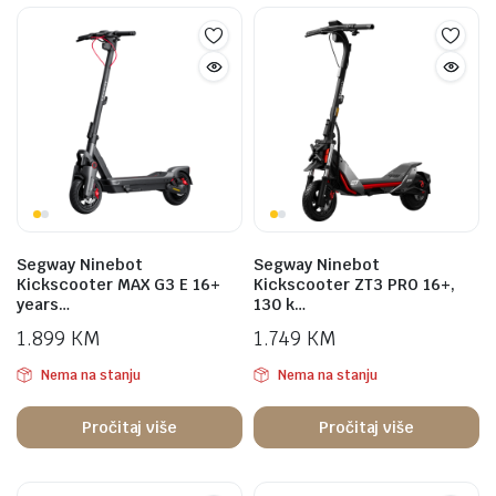
Segway Ninebot
Segway Ninebot
Kickscooter MAX G3 E 16+
Kickscooter ZT3 PRO 16+,
years…
130 k…
1.899
KM
1.749
KM
Nema na stanju
Nema na stanju
Pročitaj više
Pročitaj više