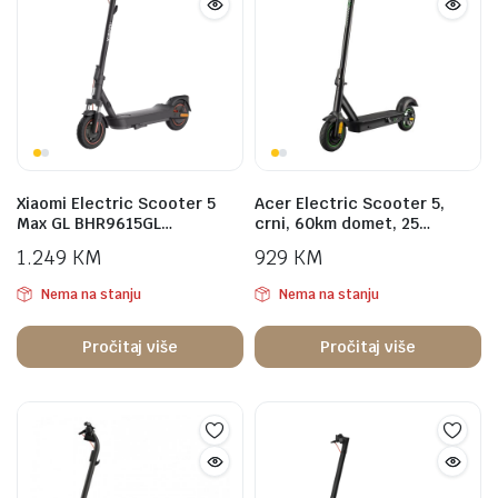
Xiaomi Electric Scooter 5
Acer Electric Scooter 5,
Max GL BHR9615GL…
crni, 60km domet, 25…
1.249
KM
929
KM
Nema na stanju
Nema na stanju
Pročitaj više
Pročitaj više