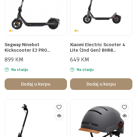
Segway Ninebot
Xiaomi Electric Scooter 4
Kickscooter E2 PRO…
Lite (2nd Gen) BHR8…
899
KM
649
KM
Na stanju
Na stanju
Dodaj u korpu
Dodaj u korpu