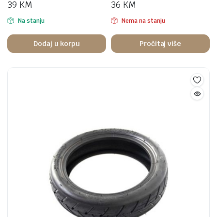
39
KM
36
KM
Na stanju
Nema na stanju
Dodaj u korpu
Pročitaj više