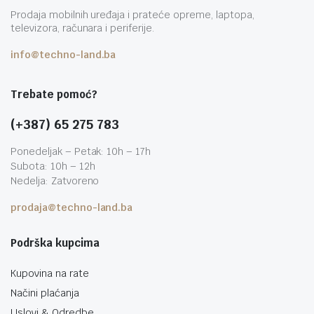
Prodaja mobilnih uređaja i prateće opreme, laptopa,
televizora, računara i periferije.
info@techno-land.ba
Trebate pomoć?
(+387) 65 275 783
Ponedeljak – Petak: 10h – 17h
Subota: 10h – 12h
Nedelja: Zatvoreno
prodaja@techno-land.ba
Podrška kupcima
Kupovina na rate
Načini plaćanja
Uslovi & Odredbe