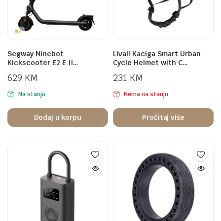
Segway Ninebot
Livall Kaciga Smart Urban
Kickscooter E2 E II…
Cycle Helmet with C…
629
KM
231
KM
Na stanju
Nema na stanju
Dodaj u korpu
Pročitaj više