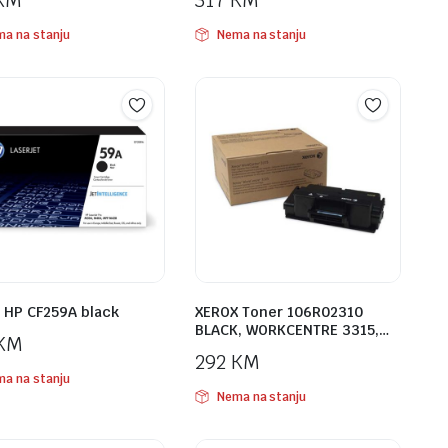
KM
317
KM
a na stanju
Nema na stanju
 HP CF259A black
XEROX Toner 106R02310
BLACK, WORKCENTRE 3315,…
KM
292
KM
a na stanju
Nema na stanju