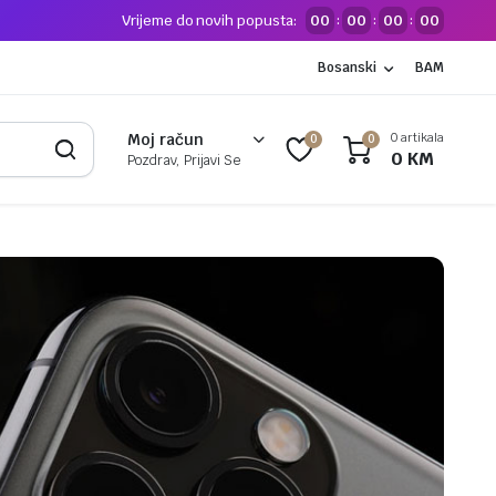
Vrijeme do novih popusta:
00
00
00
00
:
:
:
Bosanski
BAM
0 artikala
Moj račun
0
0
0
KM
Pozdrav, Prijavi Se