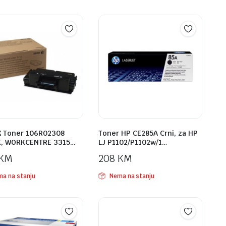
 Toner 106R02308
Toner HP CE285A Crni, za HP
, WORKCENTRE 3315…
LJ P1102/P1102w/1…
KM
208
KM
a na stanju
Nema na stanju