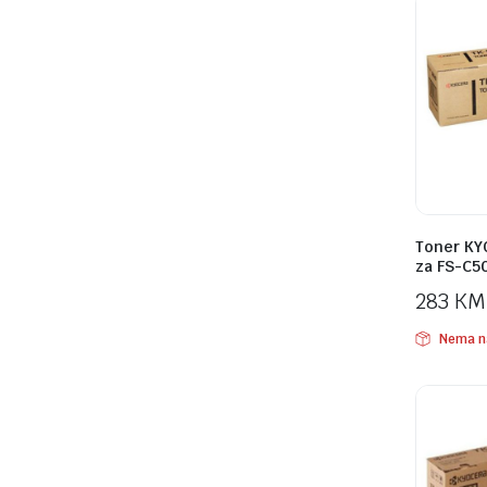
Toner KY
za FS-C5
283
KM
Nema n