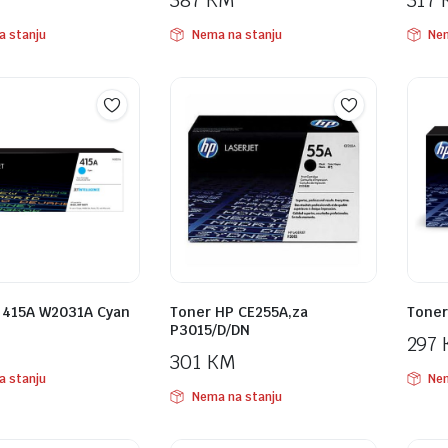
387
KM
317
a stanju
Nema na stanju
Nem
 415A W2031A Cyan
Toner HP CE255A,za
Toner
P3015/D/DN
297
301
KM
a stanju
Nem
Nema na stanju