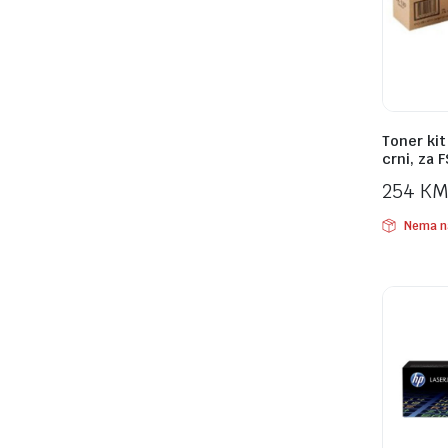
Toner ki
crni, za 
254
K
Nema n