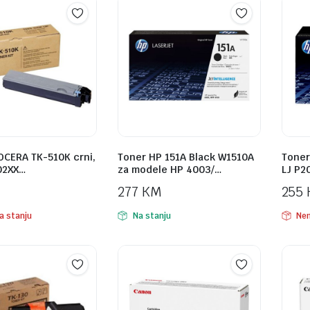
OCERA TK-510K crni,
Toner HP 151A Black W1510A
Toner
02XX…
za modele HP 4003/…
LJ P2
277
KM
255
a stanju
Na stanju
Nem