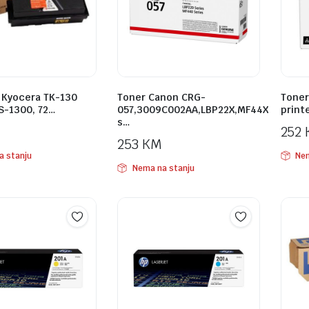
t Kyocera TK-130
Toner Canon CRG-
Toner
FS-1300, 72…
057,3009C002AA,LBP22X,MF44X
print
s…
M
252
253
KM
a stanju
Nem
Nema na stanju