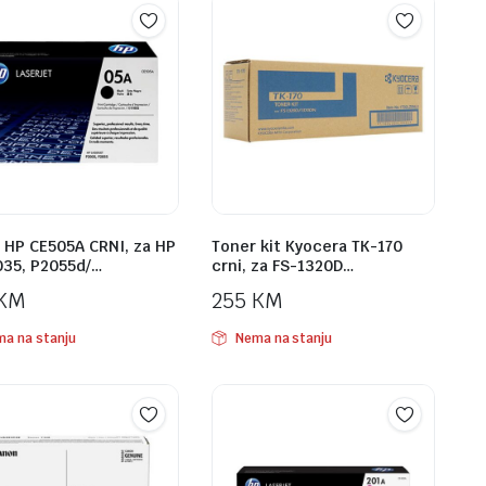
 HP CE505A CRNI, za HP
Toner kit Kyocera TK-170
035, P2055d/…
crni, za FS-1320D…
KM
255
KM
a na stanju
Nema na stanju