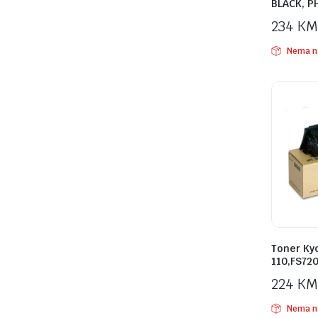
BLACK, P
234
KM
Nema n
Toner Ky
110,FS72
224
KM
Nema n