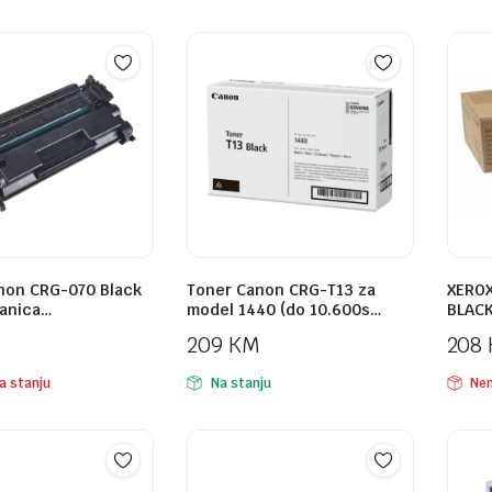
non CRG-070 Black
Toner Canon CRG-T13 za
XEROX
ranica…
model 1440 (do 10.600s…
BLACK
M
209
KM
208
a stanju
Na stanju
Nem