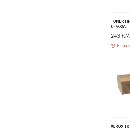
TONER HP
CF402A
243
KM
Nema n
XEROX To