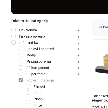
Odaberite kategoriju
Prikaz
Elektronika
Fiskalna oprema
Informatika
Kablovi i adapteri
Mediji
Mrežna oprema
PC komponente
PC periferija
Potrošni materijal
Filmovi
Papir
Toner KY
Riboni
Magenta,
Tinte