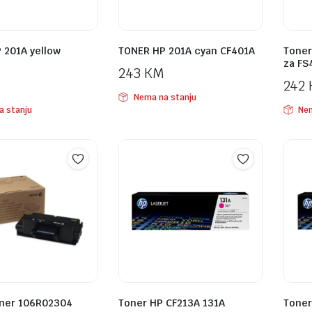
 201A yellow
TONER HP 201A cyan CF401A
Toner
za FS
243
KM
242
Nema na stanju
a stanju
Nem
ner 106R02304
Toner HP CF213A 131A
Toner