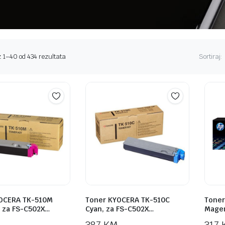
Sorted
 1–40 od 434 rezultata
Sortiraj:
by
price:
high
to
low
OCERA TK-510M
Toner KYOCERA TK-510C
Toner
 za FS-C502X…
Cyan, za FS-C502X…
Mage