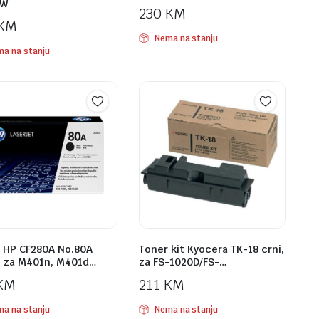
OW
230
KM
KM
Nema na stanju
a na stanju
 HP CF280A No.80A
Toner kit Kyocera TK-18 crni,
, za M401n, M401d…
za FS-1020D/FS-…
KM
211
KM
a na stanju
Nema na stanju