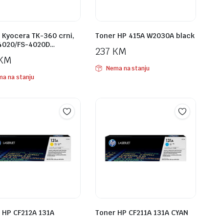
 Kyocera TK-360 crni,
Toner HP 415A W2030A black
4020/FS-4020D…
237
KM
KM
Nema na stanju
a na stanju
 HP CF212A 131A
Toner HP CF211A 131A CYAN