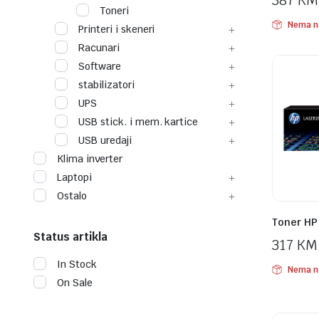
387
KM
Toneri
Nema n
Printeri i skeneri
Racunari
Software
stabilizatori
UPS
USB stick. i mem. kartice
USB uredaji
Klima inverter
Laptopi
Ostalo
Toner HP
Status artikla
317
KM
In Stock
Nema n
On Sale