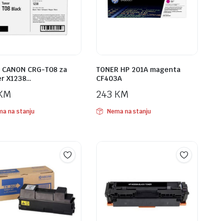
 CANON CRG-T08 za
TONER HP 201A magenta
er X1238…
CF403A
KM
243
KM
a na stanju
Nema na stanju