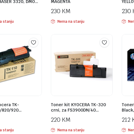
HASER 3320, DMO…
MAGENTA
YELL
230
KM
230
a stanju
Nema na stanju
Nem
ocera TK-
Toner kit KYOCERA TK-320
Toner
0/820/920…
crni, za FS3900DN/40…
Black
220
KM
212
a stanju
Nema na stanju
Nem