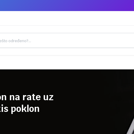
on na rate uz
is poklon