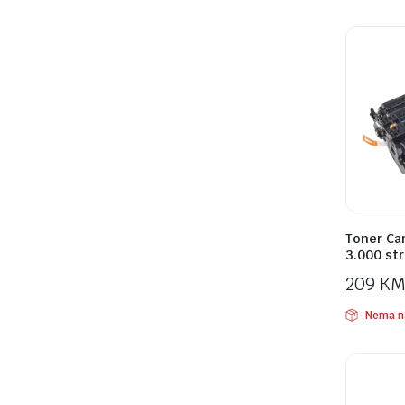
Toner Ca
3.000 st
209
K
Nema n