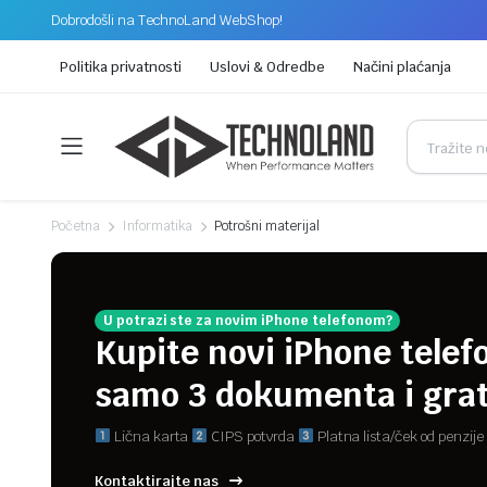
Dobrodošli na TechnoLand WebShop!
Politika privatnosti
Uslovi & Odredbe
Načini plaćanja
Početna
Informatika
Potrošni materijal
U potrazi ste za novim iPhone telefonom?
Kupite novi iPhone telef
samo 3 dokumenta i grat
Lična karta
CIPS potvrda
Platna lista/ček od penzije
Kontaktirajte nas