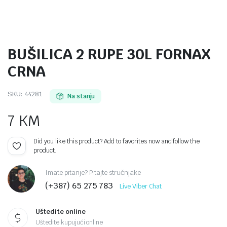
BUŠILICA 2 RUPE 30L FORNAX
CRNA
SKU:
44281
Na stanju
7
KM
Did you like this product? Add to favorites now and follow the
product.
Imate pitanje? Pitajte stručnjake
(+387) 65 275 783
Live Viber Chat
Uštedite online
Uštedite kupujući online