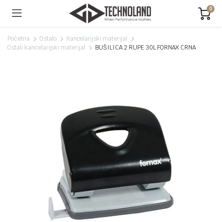
0
Početna
Ostalo
Kancelarijski materijal
Ostali kancelarijski materijal
BUŠILICA 2 RUPE 30L FORNAX CRNA