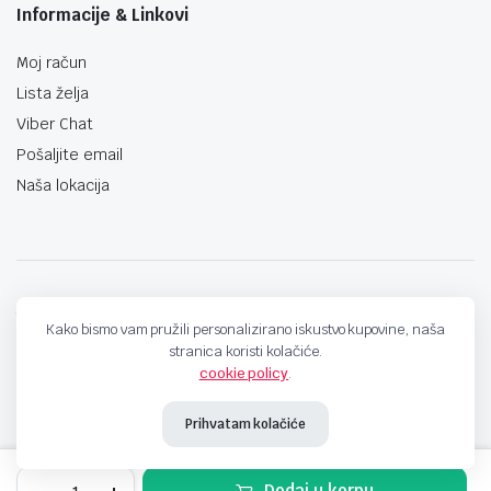
Informacije & Linkovi
Moj račun
Lista želja
Viber Chat
Pošaljite email
Naša lokacija
techno-land.ba © Design by: ProCreative Studio
Kako bismo vam pružili personalizirano iskustvo kupovine, naša
stranica koristi kolačiće.
cookie policy
.
Prihvatam kolačiće
BUŠILICA
Dodaj u korpu