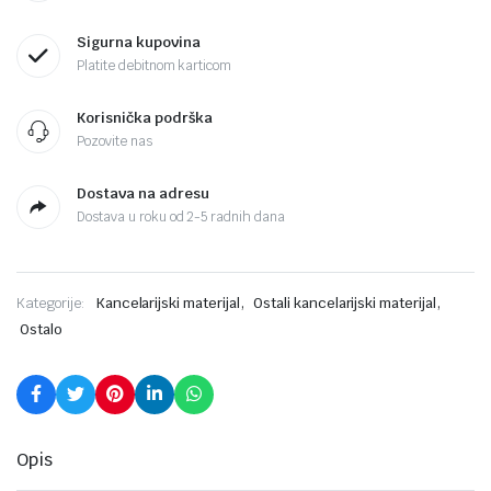
Sigurna kupovina
Platite debitnom karticom
Korisnička podrška
Pozovite nas
Dostava na adresu
Dostava u roku od 2-5 radnih dana
,
,
Kategorije:
Kancelarijski materijal
Ostali kancelarijski materijal
Ostalo
Opis