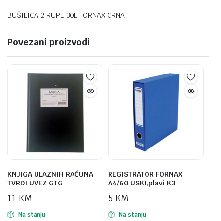
BUŠILICA 2 RUPE 30L FORNAX CRNA
Povezani proizvodi
KNJIGA ULAZNIH RAČUNA
REGISTRATOR FORNAX
TVRDI UVEZ GTG
A4/60 USKI,plavi K3
11
KM
5
KM
Na stanju
Na stanju