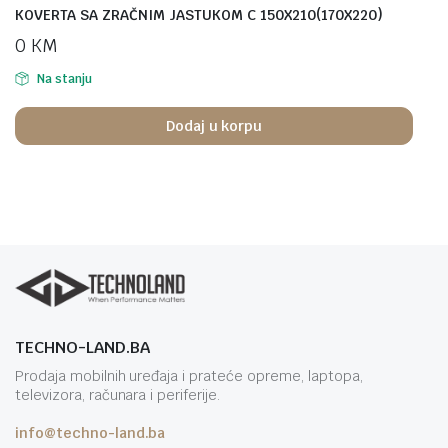
KOVERTA SA ZRAČNIM JASTUKOM C 150X210(170X220)
0
KM
Na stanju
Dodaj u korpu
TECHNO-LAND.BA
Prodaja mobilnih uređaja i prateće opreme, laptopa,
televizora, računara i periferije.
info@techno-land.ba