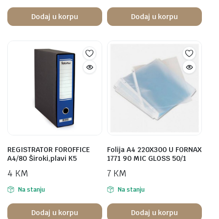
Dodaj u korpu
Dodaj u korpu
REGISTRATOR FOROFFICE
Folija A4 220X300 U FORNAX
A4/80 Široki,plavi K5
1771 90 MIC GLOSS 50/1
4
KM
7
KM
Na stanju
Na stanju
Dodaj u korpu
Dodaj u korpu