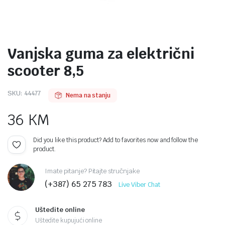
Vanjska guma za električni
scooter 8,5
SKU:
44477
Nema na stanju
36
KM
Did you like this product? Add to favorites now and follow the
product.
Imate pitanje? Pitajte stručnjake
(+387) 65 275 783
Live Viber Chat
Uštedite online
Uštedite kupujući online