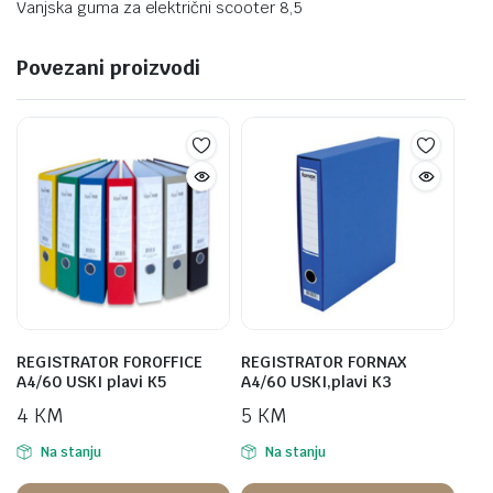
Vanjska guma za električni scooter 8,5
Povezani proizvodi
REGISTRATOR FOROFFICE
REGISTRATOR FORNAX
A4/60 USKI plavi K5
A4/60 USKI,plavi K3
4
KM
5
KM
Na stanju
Na stanju