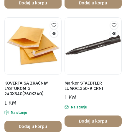
Dodaj u korpu
Dodaj u korpu
KOVERTA SA ZRAČNIM
Marker STAEDTLER
JASTUKOM G
LUMOC.350-9 CRNI
240X340(260X340)
1
KM
1
KM
Na stanju
Na stanju
Dodaj u korpu
Dodaj u korpu