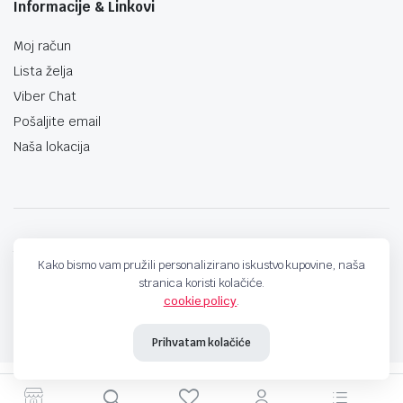
Informacije & Linkovi
Moj račun
Lista želja
Viber Chat
Pošaljite email
Naša lokacija
techno-land.ba © Design by: ProCreative Studio
Kako bismo vam pružili personalizirano iskustvo kupovine, naša
stranica koristi kolačiće.
cookie policy
.
Prihvatam kolačiće