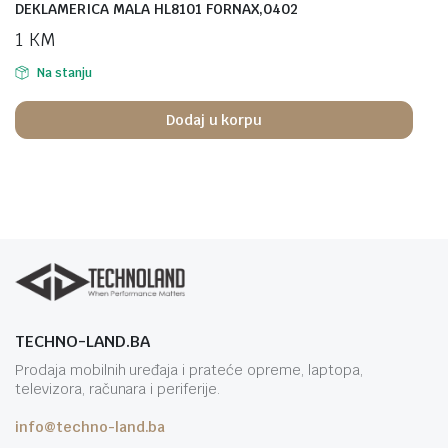
DEKLAMERICA MALA HL8101 FORNAX,0402
1
KM
Na stanju
Dodaj u korpu
TECHNO-LAND.BA
Prodaja mobilnih uređaja i prateće opreme, laptopa,
televizora, računara i periferije.
info@techno-land.ba