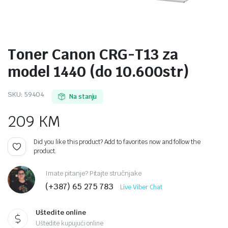
Toner Canon CRG-T13 za
model 1440 (do 10.600str)
SKU:
59404
Na stanju
209
KM
Did you like this product? Add to favorites now and follow the
product.
Imate pitanje? Pitajte stručnjake
(+387) 65 275 783
Live Viber Chat
Uštedite online
Uštedite kupujući online