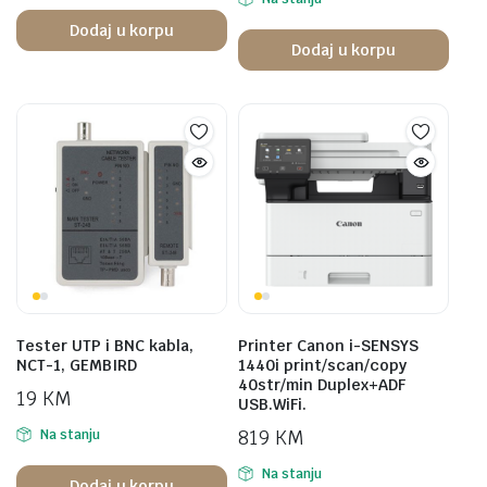
Dodaj u korpu
Dodaj u korpu
Tester UTP i BNC kabla,
Printer Canon i-SENSYS
NCT-1, GEMBIRD
1440i print/scan/copy
40str/min Duplex+ADF
19
KM
USB.WiFi.
819
KM
Na stanju
Na stanju
Dodaj u korpu