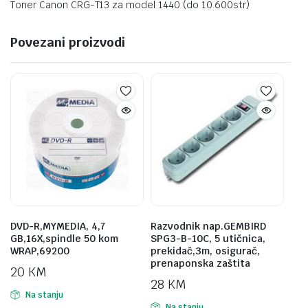
Toner Canon CRG-T13 za model 1440 (do 10.600str)
Povezani proizvodi
DVD-R,MYMEDIA, 4,7
Razvodnik nap.GEMBIRD
GB,16X,spindle 50 kom
SPG3-B-10C, 5 utičnica,
WRAP,69200
prekidač,3m, osigurač,
prenaponska zaštita
20
KM
28
KM
Na stanju
Na stanju