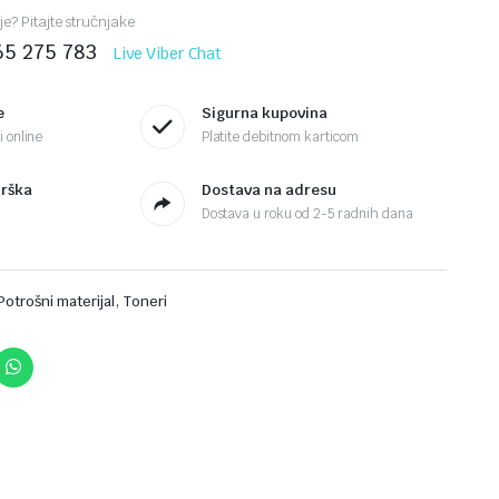
je? Pitajte stručnjake
65 275 783
Live Viber Chat
e
Sigurna kupovina
 online
Platite debitnom karticom
drška
Dostava na adresu
Dostava u roku od 2-5 radnih dana
,
Potrošni materijal
Toneri