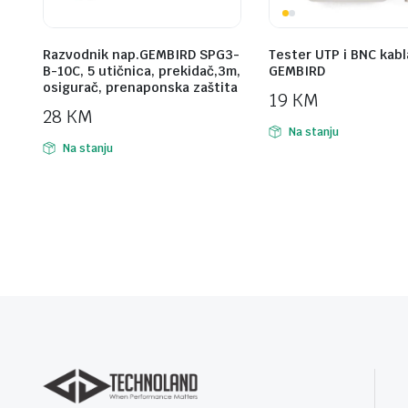
Razvodnik nap.GEMBIRD SPG3-
Tester UTP i BNC kabl
B-10C, 5 utičnica, prekidač,3m,
GEMBIRD
osigurač, prenaponska zaštita
19
KM
28
KM
Na stanju
Na stanju