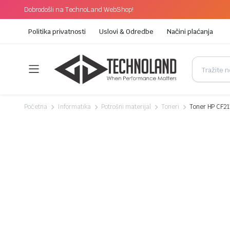
Dobrodošli na TechnoLand WebShop!
Politika privatnosti
Uslovi & Odredbe
Načini plaćanja
Početna
Informatika
Potrošni materijal
Toneri
Toner HP CF21