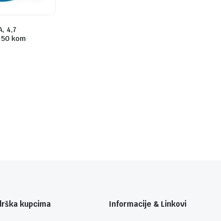
, 4,7
 50 kom
drška kupcima
Informacije & Linkovi