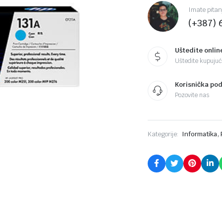
Imate pitan
(+387) 
Uštedite onlin
Uštedite kupujući
Korisnička po
Pozovite nas
,
Kategorije:
Informatika