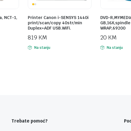
a, NCT-1,
Printer Canon i-SENSYS 1440i
DVD-R,MYMEDIA
print/scan/copy 40str/min
GB,16X,spindle
Duplex+ADF USB.WiFi.
WRAP,69200
819
KM
20
KM
Na stanju
Na stanju
Trebate pomoć?
Po