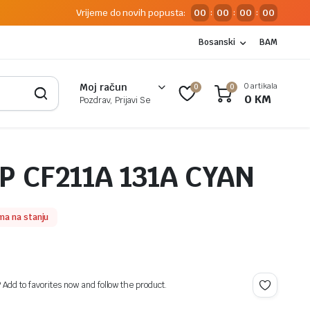
Vrijeme do novih popusta:
00
00
00
00
:
:
:
Bosanski
BAM
0 artikala
Moj račun
0
0
0
KM
Pozdrav, Prijavi Se
P CF211A 131A CYAN
ma na stanju
? Add to favorites now and follow the product.