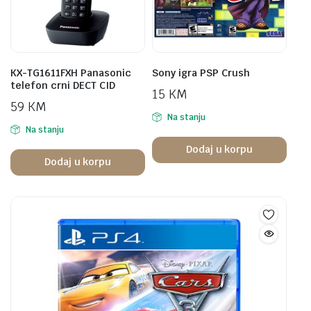
KX-TG1611FXH Panasonic
Sony igra PSP Crush
telefon crni DECT CID
15
KM
59
KM
Na stanju
Na stanju
Dodaj u korpu
Dodaj u korpu