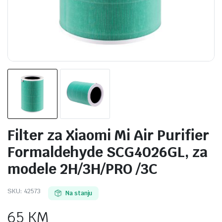
Filter za Xiaomi Mi Air Purifier
Formaldehyde SCG4026GL, za
modele 2H/3H/PRO /3C
SKU:
42573
Na stanju
65
KM