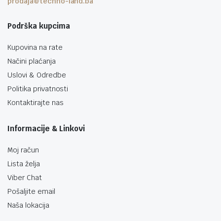
prodaja@techno-land.ba
Podrška kupcima
Kupovina na rate
Načini plaćanja
Uslovi & Odredbe
Politika privatnosti
Kontaktirajte nas
Informacije & Linkovi
Moj račun
Lista želja
Viber Chat
Pošaljite email
Naša lokacija