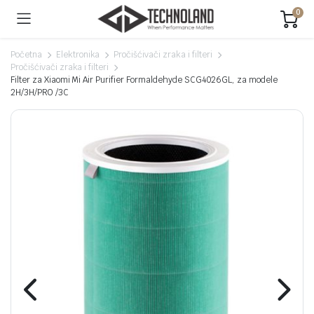
0
Početna
Elektronika
Pročišćivači zraka i filteri
Pročišćivači zraka i filteri
Filter za Xiaomi Mi Air Purifier Formaldehyde SCG4026GL, za modele
2H/3H/PRO /3C