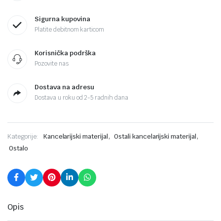
Sigurna kupovina
Platite debitnom karticom
Korisnička podrška
Pozovite nas
Dostava na adresu
Dostava u roku od 2-5 radnih dana
,
,
Kategorije:
Kancelarijski materijal
Ostali kancelarijski materijal
Ostalo
Opis