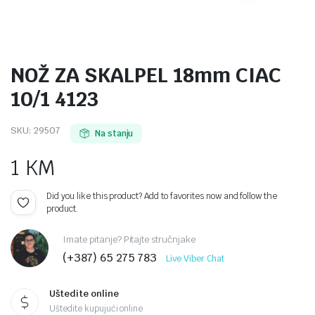
NOŽ ZA SKALPEL 18mm CIAC
10/1 4123
SKU:
29507
Na stanju
1
KM
Did you like this product? Add to favorites now and follow the
product.
Imate pitanje? Pitajte stručnjake
(+387) 65 275 783
Live Viber Chat
Uštedite online
Uštedite kupujući online