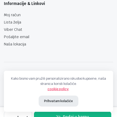
Informacije & Linkovi
Moj račun
Lista želja
Viber Chat
Pošaljite email
Naša lokacija
techno-land.ba © Design by: ProCreative Studio
Kako bismo vam pružili personalizirano iskustvo kupovine, naša
stranica koristi kolačiće.
cookie policy
.
Prihvatam kolačiće
NOŽ
Dodaj u korpu