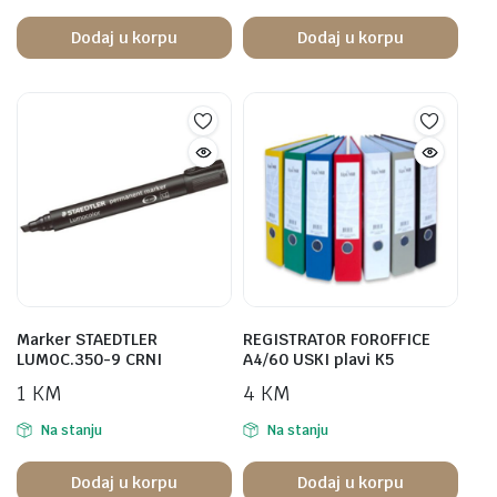
Dodaj u korpu
Dodaj u korpu
Marker STAEDTLER
REGISTRATOR FOROFFICE
LUMOC.350-9 CRNI
A4/60 USKI plavi K5
1
KM
4
KM
Na stanju
Na stanju
Dodaj u korpu
Dodaj u korpu