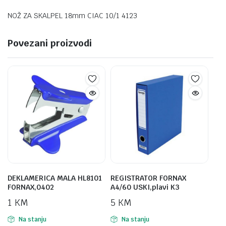
NOŽ ZA SKALPEL 18mm CIAC 10/1 4123
Povezani proizvodi
DEKLAMERICA MALA HL8101
REGISTRATOR FORNAX
FORNAX,0402
A4/60 USKI,plavi K3
1
KM
5
KM
Na stanju
Na stanju