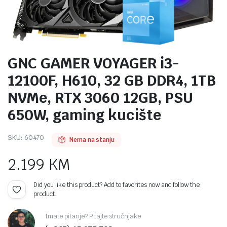
GNC GAMER VOYAGER i3-
12100F, H610, 32 GB DDR4, 1TB
NVMe, RTX 3060 12GB, PSU
650W, gaming kucište
SKU:
60470
Nema na stanju
2.199
KM
Did you like this product? Add to favorites now and follow the
product.
Imate pitanje? Pitajte stručnjake