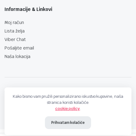
Informacije & Linkovi
Moj račun
Lista želja
Viber Chat
Pošaljite email
Naša lokacija
techno-land.ba © Design by: ProCreative Studio
Kako bismo vam pružili personalizirano iskustvo kupovine, naša
stranica koristi kolačiće.
cookie policy
.
Prihvatam kolačiće