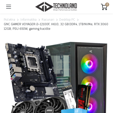
0
Početna
Informatika
Racunari
Desktop PC
GNC GAMER VOYAGER i3-12100F, H610, 32 GB DDR4, 1TB NVMe, RTX 3060
12GB, PSU 650W, gaming kucište