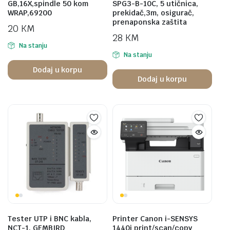
GB,16X,spindle 50 kom
SPG3-B-10C, 5 utičnica,
WRAP,69200
prekidač,3m, osigurač,
prenaponska zaštita
20
KM
28
KM
Na stanju
Na stanju
Dodaj u korpu
Dodaj u korpu
Tester UTP i BNC kabla,
Printer Canon i-SENSYS
NCT-1, GEMBIRD
1440i print/scan/copy