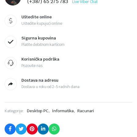
(+387) 65 275 783
Live Viber Chat
Uštedite online
Uštedite kupujući online
Sigurna kupovina
Platite debitnom karticom
Korisnička podrška
Pozovite nas
Dostava na adresu
Dostava u roku od 2-5 radnih dana
,
,
Kategorije:
Desktop PC
Informatika
Racunari