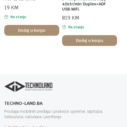
40str/min Duplex+ADF
19
KM
USB.WiFi.
819
KM
Na stanju
Na stanju
Dodaj u korpu
Dodaj u korpu
TECHNO-LAND.BA
Prodaja mobilnih uređaja i prateće opreme, laptopa,
televizora, računara i periferije.