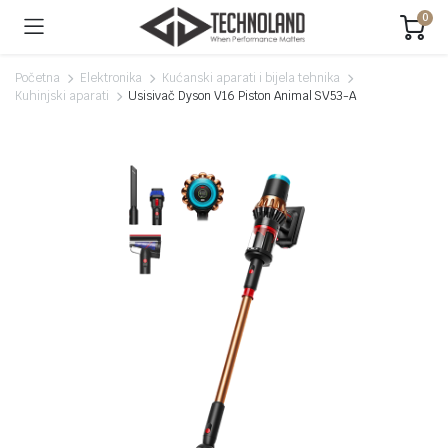
0
Početna
Elektronika
Kućanski aparati i bijela tehnika
Kuhinjski aparati
Usisivač Dyson V16 Piston Animal SV53-A