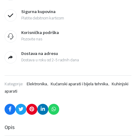
Sigurna kupovina
Platite debitnom karticom
Korisnička podrška
Pozovite nas
Dostava na adresu
Dostava u roku od 2-5 radnih dana
,
,
Kategorije:
Elektronika
Kućanski aparati i bijela tehnika
Kuhinjski
aparati
Opis