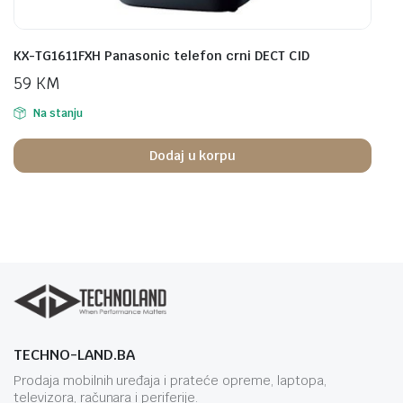
KX-TG1611FXH Panasonic telefon crni DECT CID
59
KM
Na stanju
Dodaj u korpu
TECHNO-LAND.BA
Prodaja mobilnih uređaja i prateće opreme, laptopa,
televizora, računara i periferije.