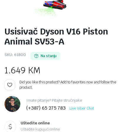
Usisivač Dyson V16 Piston
Animal SV53-A
SKU:
61800
Na stanju
1.649
KM
Did you like this product? Add to favorites now and follow the
product.
Imate pitanje? Pitajte stručnjake
(+387) 65 275 783
Live Viber Chat
Uštedite online
Uštedite kupujući online