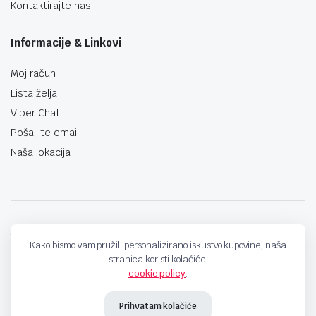
Kontaktirajte nas
Informacije & Linkovi
Moj račun
Lista želja
Viber Chat
Pošaljite email
Naša lokacija
techno-land.ba © Design by: ProCreative Studio
Kako bismo vam pružili personalizirano iskustvo kupovine, naša
stranica koristi kolačiće.
cookie policy
.
Prihvatam kolačiće