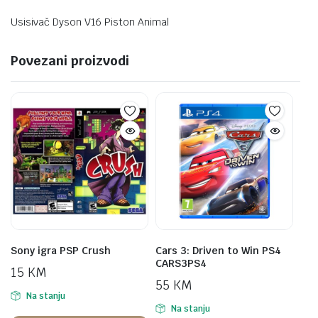
Usisivač Dyson V16 Piston Animal
Povezani proizvodi
Sony igra PSP Crush
Cars 3: Driven to Win PS4
CARS3PS4
15
KM
55
KM
Na stanju
Na stanju