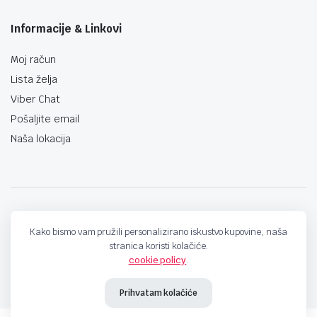
Informacije & Linkovi
Moj račun
Lista želja
Viber Chat
Pošaljite email
Naša lokacija
techno-land.ba © Design by: ProCreative Studio
Kako bismo vam pružili personalizirano iskustvo kupovine, naša
stranica koristi kolačiće.
cookie policy
.
Prihvatam kolačiće