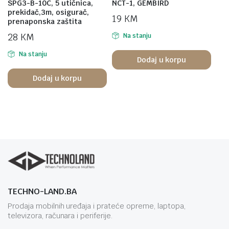
SPG3-B-10C, 5 utičnica,
NCT-1, GEMBIRD
prekidač,3m, osigurač,
19
KM
prenaponska zaštita
28
KM
Na stanju
Na stanju
Dodaj u korpu
Dodaj u korpu
TECHNO-LAND.BA
Prodaja mobilnih uređaja i prateće opreme, laptopa,
televizora, računara i periferije.