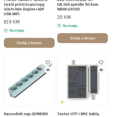
1440i print/scan/copy
GB,16X,spindle 50 kom
40str/min Duplex+ADF
WRAP,69200
USB.WiFi.
20
KM
819
KM
Na stanju
Na stanju
Dodaj u korpu
Dodaj u korpu
Razvodnik nap.GEMBIRD
Tester UTP i BNC kabla,