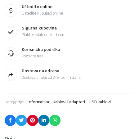
Uštedite online
Uštedite kupujući online
Sigurna kupovina
Platite debitnom karticom
Korisnička podrška
Pozovite nas
Dostava na adresu
Dostava u roku od 2-5 radnih dana
,
,
Kategorije:
Informatika
Kablovi i adapteri
USB kablovi
Opis