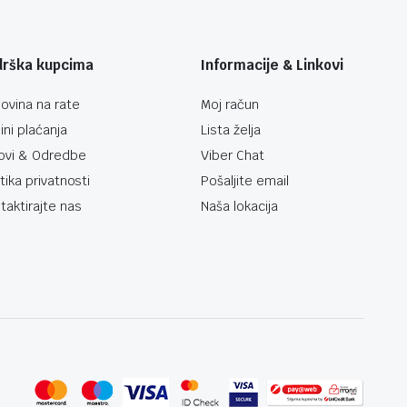
drška kupcima
Informacije & Linkovi
ovina na rate
Moj račun
ini plaćanja
Lista želja
ovi & Odredbe
Viber Chat
itika privatnosti
Pošaljite email
taktirajte nas
Naša lokacija