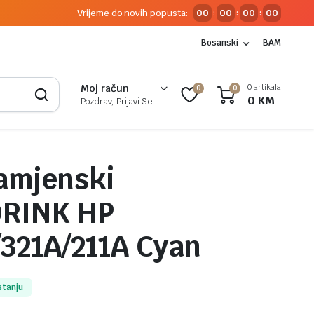
Vrijeme do novih popusta:
00
00
00
00
:
:
:
Bosanski
BAM
0 artikala
Moj račun
0
0
0
KM
Pozdrav, Prijavi Se
amjenski
ORINK HP
321A/211A Cyan
stanju