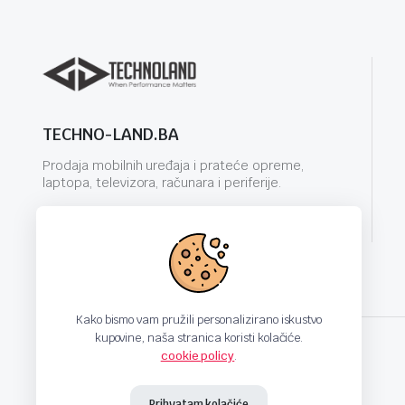
TECHNO-LAND.BA
Prodaja mobilnih uređaja i prateće opreme,
laptopa, televizora, računara i periferije.
info@techno-land.ba
Kako bismo vam pružili personalizirano iskustvo
kupovine, naša stranica koristi kolačiće.
cookie policy
.
techno-land.ba © Design by: ProCreative Studio
Prihvatam kolačiće