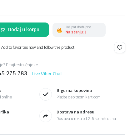
Još par dostupno.
Dodaj u korpu
Na stanju: 1
? Add to favorites now and follow the product.
je? Pitajte stručnjake
65 275 783
Live Viber Chat
e
Sigurna kupovina
 online
Platite debitnom karticom
drška
Dostava na adresu
Dostava u roku od 2-5 radnih dana