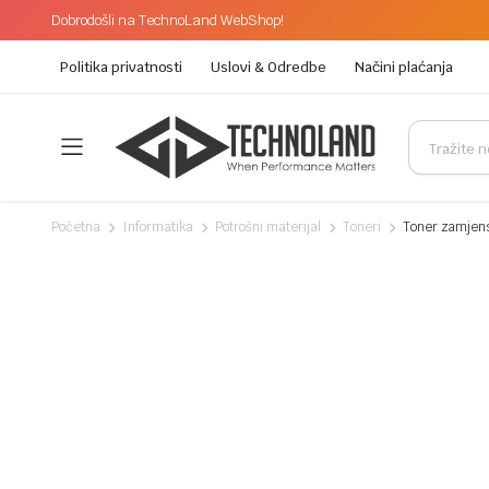
Dobrodošli na TechnoLand WebShop!
Politika privatnosti
Uslovi & Odredbe
Načini plaćanja
Početna
Informatika
Potrošni materijal
Toneri
Toner zamjen