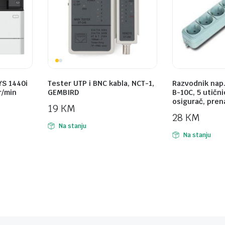
YS 1440i
Tester UTP i BNC kabla, NCT-1,
Razvodnik nap
r/min
GEMBIRD
B-10C, 5 utični
osigurač, pren
19
KM
28
KM
Na stanju
Na stanju