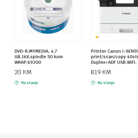
DVD-R,MYMEDIA, 4,7
Printer Canon i-SENS
GB,16X,spindle 50 kom
print/scan/copy 40st
WRAP,69200
Duplex+ADF USB.WiFi.
20
KM
819
KM
Na stanju
Na stanju