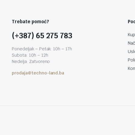
Trebate pomoć?
Po
(+387) 65 275 783
Kup
Nač
Ponedeljak – Petak: 10h – 17h
Usl
Subota: 10h – 12h
Pol
Nedelja: Zatvoreno
Kon
prodaja@techno-land.ba