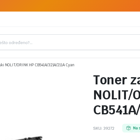
ski NOLIT/ORINK HP CB541A/321A/211A Cyan
Toner z
NOLIT/
CB541A/
SKU:
39272
Na 