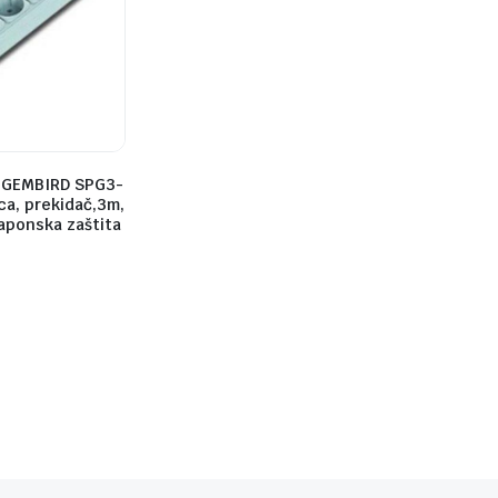
.GEMBIRD SPG3-
ca, prekidač,3m,
aponska zaštita