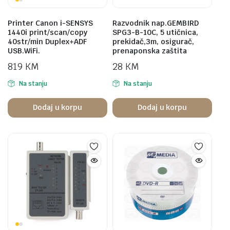
Printer Canon i-SENSYS
Razvodnik nap.GEMBIRD
1440i print/scan/copy
SPG3-B-10C, 5 utičnica,
40str/min Duplex+ADF
prekidač,3m, osigurač,
USB.WiFi.
prenaponska zaštita
819
KM
28
KM
Na stanju
Na stanju
Dodaj u korpu
Dodaj u korpu