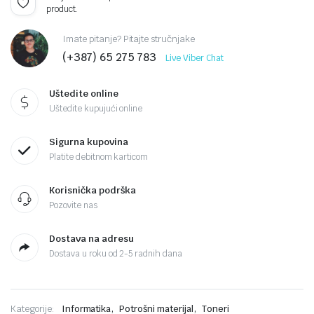
product.
Imate pitanje? Pitajte stručnjake
(+387) 65 275 783
Live Viber Chat
Uštedite online
Uštedite kupujući online
Sigurna kupovina
Platite debitnom karticom
Korisnička podrška
Pozovite nas
Dostava na adresu
Dostava u roku od 2-5 radnih dana
,
,
Kategorije:
Informatika
Potrošni materijal
Toneri