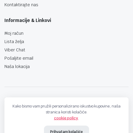
Kontaktirajte nas
Informacije & Linkovi
Moj račun
Lista želja
Viber Chat
Pošaljite email
Naša lokacija
techno-land.ba © Design by: ProCreative Studio
Kako bismo vam pružili personalizirano iskustvo kupovine, naša
stranica koristi kolačiće.
cookie policy
.
Prihvatam kolačiće