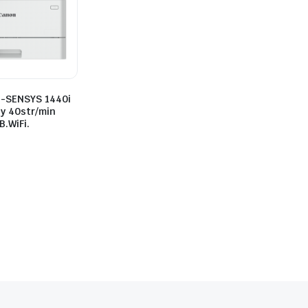
i-SENSYS 1440i
y 40str/min
.WiFi.