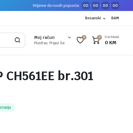
Vrijeme do novih popusta:
00
00
00
00
:
:
:
Bosanski
BAM
0 artikala
Moj račun
0
0
0
KM
Pozdrav, Prijavi Se
P CH561EE br.301
 stanju