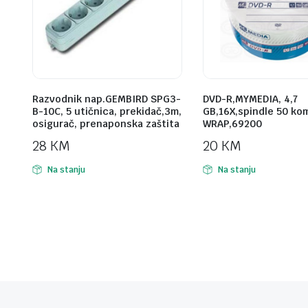
Razvodnik nap.GEMBIRD SPG3-
DVD-R,MYMEDIA, 4,7
B-10C, 5 utičnica, prekidač,3m,
GB,16X,spindle 50 ko
osigurač, prenaponska zaštita
WRAP,69200
28
KM
20
KM
Na stanju
Na stanju