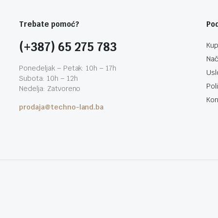
Trebate pomoć?
Po
(+387) 65 275 783
Kup
Nač
Ponedeljak – Petak: 10h – 17h
Usl
Subota: 10h – 12h
Pol
Nedelja: Zatvoreno
Kon
prodaja@techno-land.ba