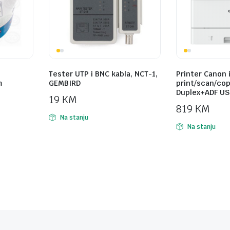
Tester UTP i BNC kabla, NCT-1,
Printer Canon 
m
GEMBIRD
print/scan/cop
Duplex+ADF USB
19
KM
819
KM
Na stanju
Na stanju