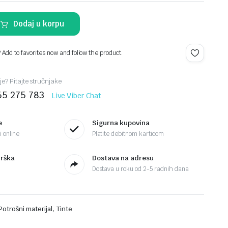
Dodaj u korpu
? Add to favorites now and follow the product.
je? Pitajte stručnjake
65 275 783
Live Viber Chat
e
Sigurna kupovina
 online
Platite debitnom karticom
drška
Dostava na adresu
Dostava u roku od 2-5 radnih dana
,
Potrošni materijal
Tinte