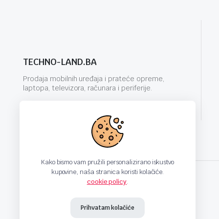
TECHNO-LAND.BA
Prodaja mobilnih uređaja i prateće opreme,
laptopa, televizora, računara i periferije.
info@techno-land.ba
Kako bismo vam pružili personalizirano iskustvo
kupovine, naša stranica koristi kolačiće.
cookie policy
.
techno-land.ba © Design by: ProCreative Studio
Prihvatam kolačiće