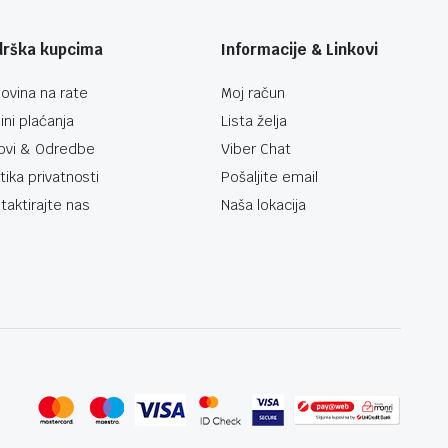
drška kupcima
Informacije & Linkovi
ovina na rate
Moj račun
ini plaćanja
Lista želja
ovi & Odredbe
Viber Chat
itika privatnosti
Pošaljite email
taktirajte nas
Naša lokacija