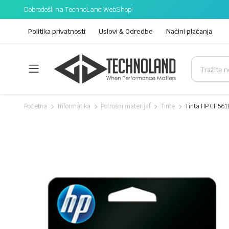
Dobrodošli na TechnoLand WebShop!
Politika privatnosti
Uslovi & Odredbe
Načini plaćanja
Početna
Informatika
Potrošni materijal
Tinte
Tinta HP CH561