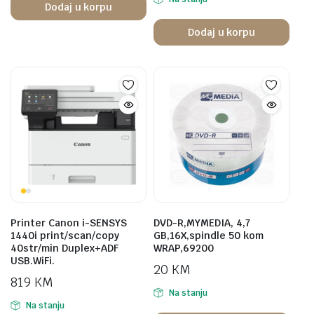
Dodaj u korpu
Dodaj u korpu
Printer Canon i-SENSYS
DVD-R,MYMEDIA, 4,7
1440i print/scan/copy
GB,16X,spindle 50 kom
40str/min Duplex+ADF
WRAP,69200
USB.WiFi.
20
KM
819
KM
Na stanju
Na stanju