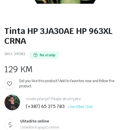
Tinta HP 3JA30AE HP 963XL
CRNA
SKU:
39083
Na stanju
129
KM
Did you like this product? Add to favorites now and follow the
product.
Imate pitanje? Pitajte stručnjake
(+387) 65 275 783
Live Viber Chat
Uštedite online
Uštedite kupujući online