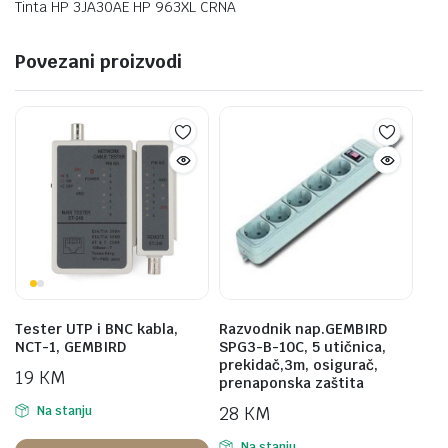
Tinta HP 3JA30AE HP 963XL CRNA
Povezani proizvodi
Tester UTP i BNC kabla,
Razvodnik nap.GEMBIRD
NCT-1, GEMBIRD
SPG3-B-10C, 5 utičnica,
prekidač,3m, osigurač,
19
KM
prenaponska zaštita
28
KM
Na stanju
Na stanju