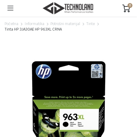
0
Početna
Informatika
Potrošni materijal
Tinte
Tinta HP 3JA30AE HP 963XL CRNA