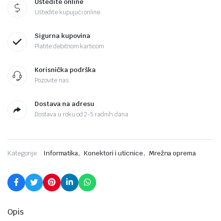
Uštedite online
Uštedite kupujući online
Sigurna kupovina
Platite debitnom karticom
Korisnička podrška
Pozovite nas
Dostava na adresu
Dostava u roku od 2-5 radnih dana
,
,
Kategorije:
Informatika
Konektori i uticnice
Mrežna oprema
Opis