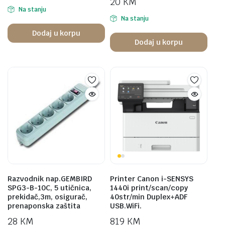
20
KM
Na stanju
Na stanju
Dodaj u korpu
Dodaj u korpu
Razvodnik nap.GEMBIRD
Printer Canon i-SENSYS
SPG3-B-10C, 5 utičnica,
1440i print/scan/copy
prekidač,3m, osigurač,
40str/min Duplex+ADF
prenaponska zaštita
USB.WiFi.
28
KM
819
KM