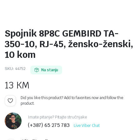
Spojnik 8P8C GEMBIRD TA-
350-10, RJ-45, žensko-ženski,
10 kom
SKU:
44752
Na stanju
13
KM
Did you like this product? Add to favorites now and follow the
product.
Imate pitanje? Pitajte stručnjake
(+387) 65 275 783
Live Viber Chat