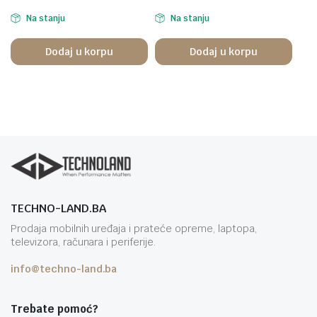
Na stanju
Na stanju
Dodaj u korpu
Dodaj u korpu
TECHNO-LAND.BA
Prodaja mobilnih uređaja i prateće opreme, laptopa,
televizora, računara i periferije.
info@techno-land.ba
Trebate pomoć?