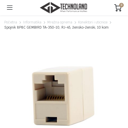
0
Početna
Informatika
Mrežna oprema
Konektori i uticnice
Spojnik 8P8C GEMBIRD TA-350-10, RJ-45, žensko-ženski, 10 kom