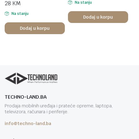
28
KM
Na stanju
Na stanju
Dodaj u korpu
Dodaj u korpu
TECHNO-LAND.BA
Prodaja mobilnih uređaja i prateće opreme, laptopa,
televizora, računara i periferije.
info@techno-land.ba