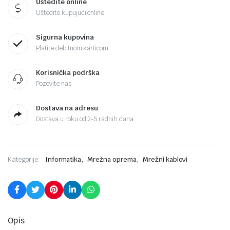
Uštedite online
Uštedite kupujući online
Sigurna kupovina
Platite debitnom karticom
Korisnička podrška
Pozovite nas
Dostava na adresu
Dostava u roku od 2-5 radnih dana
,
,
Kategorije:
Informatika
Mrežna oprema
Mrežni kablovi
Opis