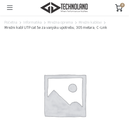
0
Početna
Informatika
Mrežna oprema
Mrežni kablovi
Mrežni kabl UTP cat 5e za vanjsku upotrebu, 305 metara, C-Link