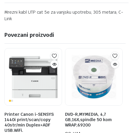
Mrezni kabl UTP cat 5e za vanjsku upotrebu, 305 metara, C-
Link
Povezani proizvodi
Printer Canon i-SENSYS
DVD-R,MYMEDIA, 4,7
1440i print/scan/copy
GB,16X,spindle 50 kom
40str/min Duplex+ADF
WRAP,69200
USB.WiFi.