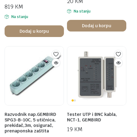
20
KM
819
KM
Na stanju
Na stanju
Dodaj u korpu
Dodaj u korpu
Razvodnik nap.GEMBIRD
Tester UTP i BNC kabla,
SPG3-B-10C, 5 utičnica,
NCT-1, GEMBIRD
prekidač,3m, osigurač,
19
KM
prenaponska zaštita