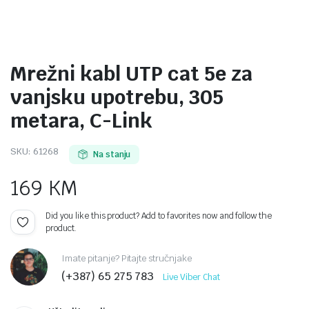
Mrežni kabl UTP cat 5e za
vanjsku upotrebu, 305
metara, C-Link
SKU:
61268
Na stanju
169
KM
Did you like this product? Add to favorites now and follow the
product.
Imate pitanje? Pitajte stručnjake
(+387) 65 275 783
Live Viber Chat