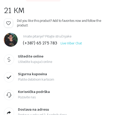
21
KM
Did you like this product? Add to favorites now and follow the
product.
Imate pitanje? Pitajte stručnjake
(+387) 65 275 783
Live Viber Chat
Uštedite online
Uštedite kupujući online
Sigurna kupovina
Platite debitnom karticom
Korisnička podrška
Pozovite nas
Dostava na adresu
Dostava u roku od 2-5 radnih dana