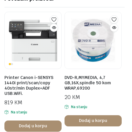
Printer Canon i-SENSYS
DVD-R,MYMEDIA, 4,7
1440i print/scan/copy
GB,16X,spindle 50 kom
40str/min Duplex+ADF
WRAP,69200
USB.WiFi.
20
KM
819
KM
Na stanju
Na stanju
Dodaj u korpu
Dodaj u korpu