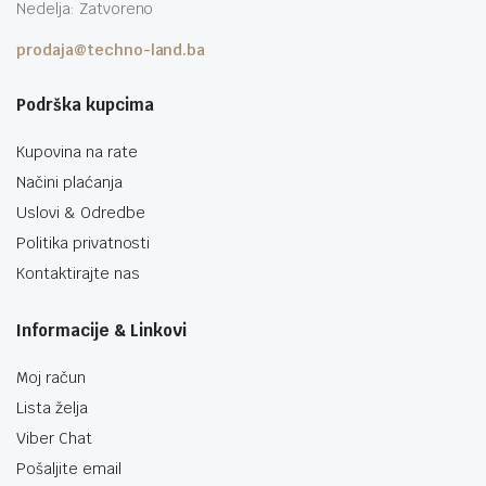
Nedelja: Zatvoreno
prodaja@techno-land.ba
Podrška kupcima
Kupovina na rate
Načini plaćanja
Uslovi & Odredbe
Politika privatnosti
Kontaktirajte nas
Informacije & Linkovi
Moj račun
Lista želja
Viber Chat
Pošaljite email