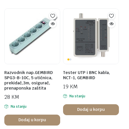
Razvodnik nap.GEMBIRD
Tester UTP i BNC kabla,
SPG3-B-10C, 5 utičnica,
NCT-1, GEMBIRD
prekidač,3m, osigurač,
19
KM
prenaponska zaštita
28
KM
Na stanju
Na stanju
Dodaj u korpu
Dodaj u korpu