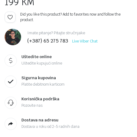
199
KM
Did you like this product? Add to favorites now and follow the
product.
Imate pitanje? Pitajte stručnjake
(+387) 65 275 783
Live Viber Chat
Uštedite online
Uštedite kupujući online
Sigurna kupovina
Platite debitnom karticom
Korisnička podrška
Pozovite nas
Dostava na adresu
Dostava u roku od 2-5 radnih dana