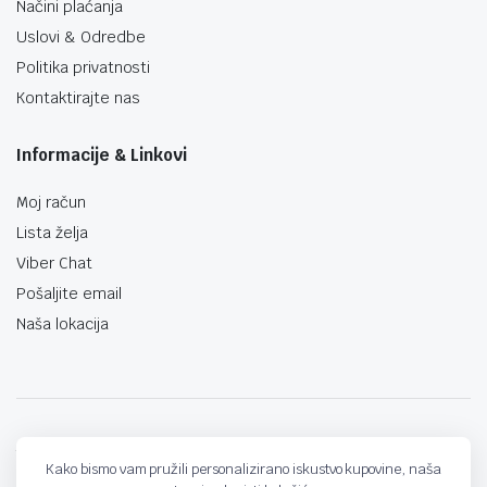
Načini plaćanja
Uslovi & Odredbe
Politika privatnosti
Kontaktirajte nas
Informacije & Linkovi
Moj račun
Lista želja
Viber Chat
Pošaljite email
Naša lokacija
techno-land.ba © Design by: ProCreative Studio
Kako bismo vam pružili personalizirano iskustvo kupovine, naša