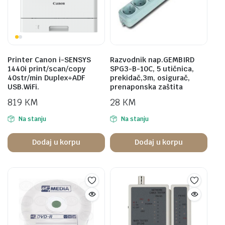
Printer Canon i-SENSYS
Razvodnik nap.GEMBIRD
1440i print/scan/copy
SPG3-B-10C, 5 utičnica,
40str/min Duplex+ADF
prekidač,3m, osigurač,
USB.WiFi.
prenaponska zaštita
819
KM
28
KM
Na stanju
Na stanju
Dodaj u korpu
Dodaj u korpu