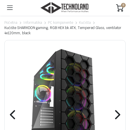
0
Početna
Informatika
PC komponente
Kućišta
Kućište SHARKOON gaming, RGB HEX bk ATX, Tempered Glass, ventilator
4x120mm, black