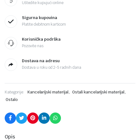
Uštedite kupujući online
Sigurna kupovina
Platite debitnom karticom
Korisnička podrška
Pozovite nas
Dostava na adresu
Dostava u roku od 2-5 radnih dana
,
,
Kategorije:
Kancelarijski materijal
Ostali kancelarijski materijal
Ostalo
Opis