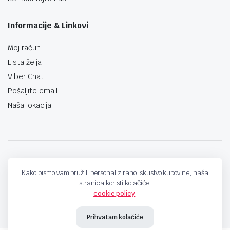
Informacije & Linkovi
Moj račun
Lista želja
Viber Chat
Pošaljite email
Naša lokacija
techno-land.ba © Design by: ProCreative Studio
Kako bismo vam pružili personalizirano iskustvo kupovine, naša
stranica koristi kolačiće.
cookie policy
.
Prihvatam kolačiće