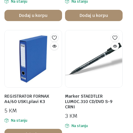
Na stanju
Na stanju
Dodaj u korpu
Dodaj u korpu
REGISTRATOR FORNAX
Marker STAEDTLER
A4/60 USKI,plavi K3
LUMOC.310 CD/DVD S-9
CRNI
5
KM
3
KM
Na stanju
Na stanju