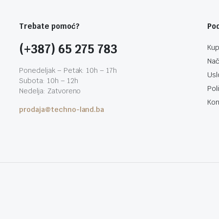
Trebate pomoć?
Po
(+387) 65 275 783
Kup
Nač
Ponedeljak – Petak: 10h – 17h
Usl
Subota: 10h – 12h
Pol
Nedelja: Zatvoreno
Kon
prodaja@techno-land.ba