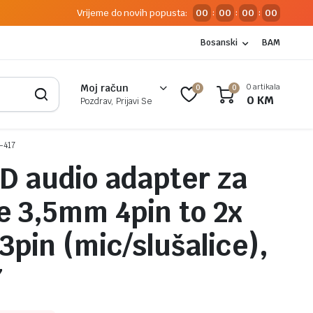
Vrijeme do novih popusta:
00
00
00
00
:
:
:
Bosanski
BAM
0 artikala
Moj račun
0
0
0
KM
Pozdrav, Prijavi Se
-417
 audio adapter za
ce 3,5mm 4pin to 2x
3pin (mic/slušalice),
7