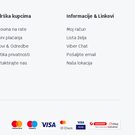
drška kupcima
Informacije & Linkovi
ovina na rate
Moj račun
ini plaćanja
Lista želja
ovi & Odredbe
Viber Chat
itika privatnosti
Pošaljite email
taktirajte nas
Naša lokacija