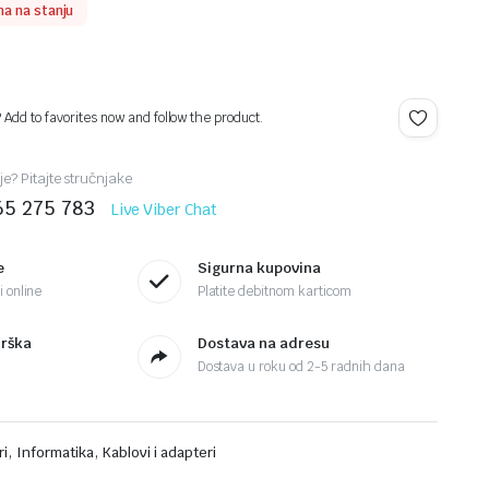
a na stanju
? Add to favorites now and follow the product.
je? Pitajte stručnjake
65 275 783
Live Viber Chat
e
Sigurna kupovina
 online
Platite debitnom karticom
drška
Dostava na adresu
Dostava u roku od 2-5 radnih dana
,
,
ri
Informatika
Kablovi i adapteri