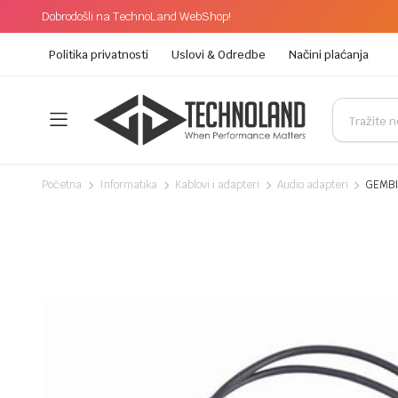
Dobrodošli na TechnoLand WebShop!
Politika privatnosti
Uslovi & Odredbe
Načini plaćanja
Početna
Informatika
Kablovi i adapteri
Audio adapteri
GEMBIR