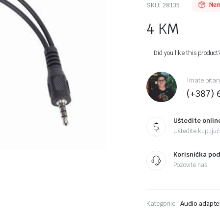
SKU:
28135
Nem
4
KM
Did you like this product
Imate pitan
(+387) 
Uštedite onlin
Uštedite kupujući
Korisnička po
Pozovite nas
Kategorije:
Audio adapte