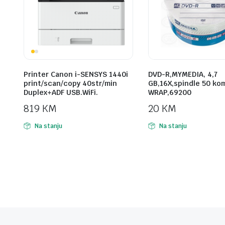
Printer Canon i-SENSYS 1440i
DVD-R,MYMEDIA, 4,7
print/scan/copy 40str/min
GB,16X,spindle 50 ko
Duplex+ADF USB.WiFi.
WRAP,69200
819
KM
20
KM
Na stanju
Na stanju