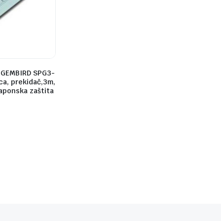
.GEMBIRD SPG3-
ca, prekidač,3m,
aponska zaštita