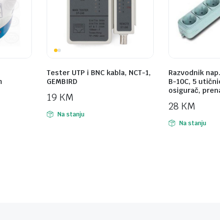
Tester UTP i BNC kabla, NCT-1,
Razvodnik nap
m
GEMBIRD
B-10C, 5 utični
osigurač, pren
19
KM
28
KM
Na stanju
Na stanju