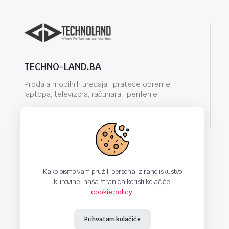
TECHNO-LAND.BA
Prodaja mobilnih uređaja i prateće opreme,
laptopa, televizora, računara i periferije.
info@techno-land.ba
Kako bismo vam pružili personalizirano iskustvo
kupovine, naša stranica koristi kolačiće.
cookie policy
.
techno-land.ba © Design by: ProCreative Studio
Prihvatam kolačiće