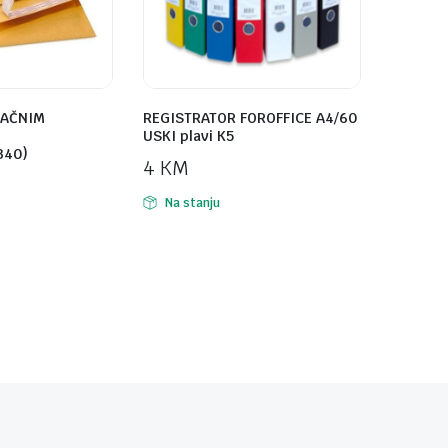
RAČNIM
REGISTRATOR FOROFFICE A4/60
USKI plavi K5
340)
4
KM
Na stanju