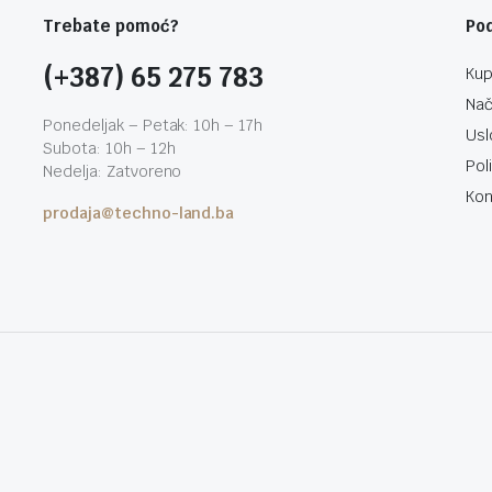
Trebate pomoć?
Po
(+387) 65 275 783
Kup
Nač
Ponedeljak – Petak: 10h – 17h
Usl
Subota: 10h – 12h
Pol
Nedelja: Zatvoreno
Kon
prodaja@techno-land.ba