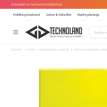
Dobrodošli na TechnoLand WebShop!
Politika privatnosti
Uslovi & Odredbe
Načini plaćanja
Početna
Ostalo
Kancelarijski materijal
Ostali kancelarijski mater