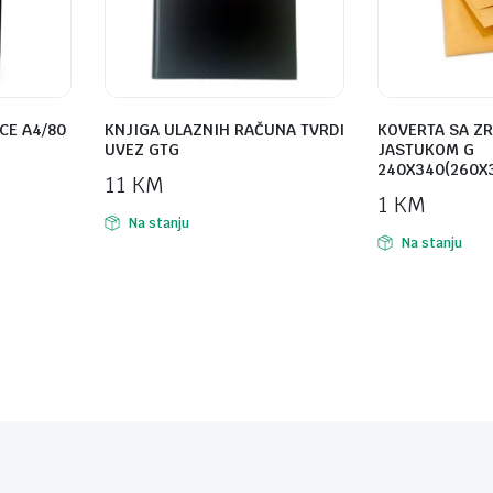
CE A4/80
KNJIGA ULAZNIH RAČUNA TVRDI
KOVERTA SA Z
UVEZ GTG
JASTUKOM G
240X340(260X
11
KM
1
KM
Na stanju
Na stanju