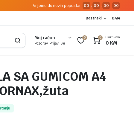
Vrijeme do novih popusta:
00
00
00
00
:
:
:
Bosanski
BAM
0 artikala
Moj račun
0
0
0
KM
Pozdrav, Prijavi Se
LA SA GUMICOM A4
FORNAX,žuta
stanju