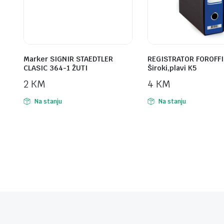
Marker SIGNIR STAEDTLER
REGISTRATOR FOROFFI
CLASIC 364-1 ŽUTI
Široki,plavi K5
2
KM
4
KM
Na stanju
Na stanju