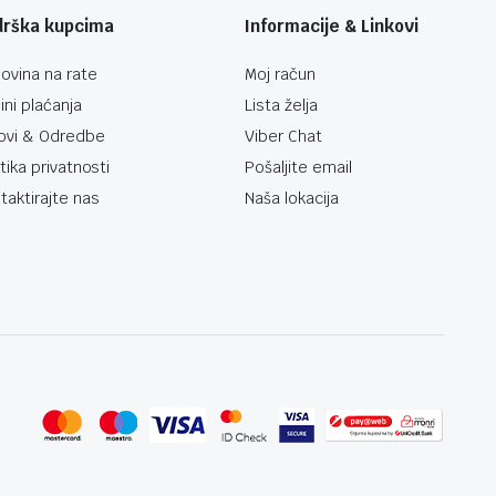
drška kupcima
Informacije & Linkovi
ovina na rate
Moj račun
ini plaćanja
Lista želja
ovi & Odredbe
Viber Chat
itika privatnosti
Pošaljite email
taktirajte nas
Naša lokacija