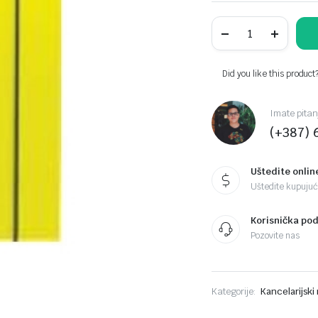
FASCIKLA
SA
GUMICOM
A4
600gr.FORNAX,žut
Did you like this product
quantity
Imate pitan
(+387) 
Uštedite onlin
Uštedite kupujući
Korisnička po
Pozovite nas
Kategorije:
Kancelarijski 