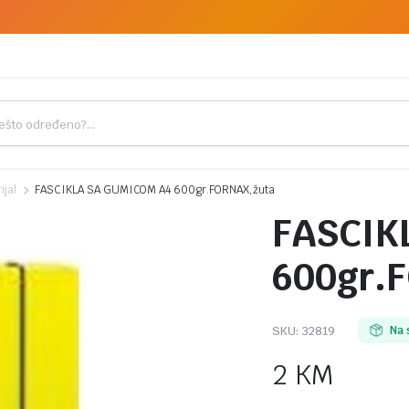
ijal
FASCIKLA SA GUMICOM A4 600gr.FORNAX,žuta
FASCIK
600gr.
SKU:
32819
Na 
2
KM