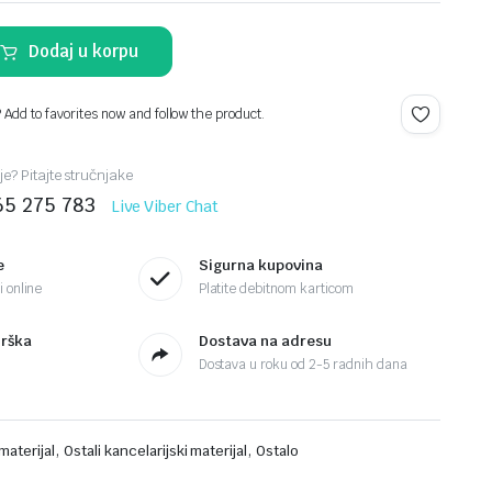
Dodaj u korpu
a
? Add to favorites now and follow the product.
je? Pitajte stručnjake
65 275 783
Live Viber Chat
e
Sigurna kupovina
 online
Platite debitnom karticom
drška
Dostava na adresu
Dostava u roku od 2-5 radnih dana
,
,
materijal
Ostali kancelarijski materijal
Ostalo