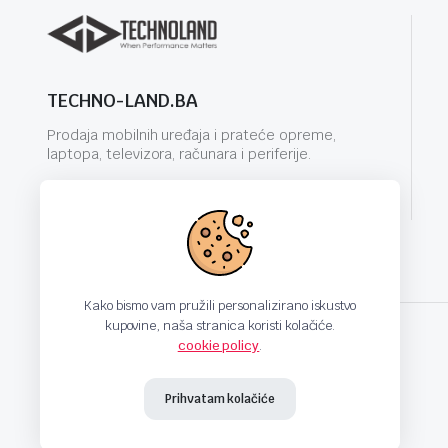
TECHNO-LAND.BA
Prodaja mobilnih uređaja i prateće opreme,
laptopa, televizora, računara i periferije.
info@techno-land.ba
Kako bismo vam pružili personalizirano iskustvo
kupovine, naša stranica koristi kolačiće.
cookie policy
.
techno-land.ba © Design by: ProCreative Studio
Prihvatam kolačiće