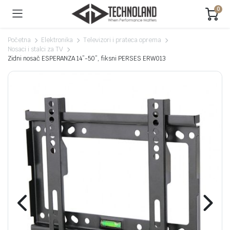
0
Početna
Elektronika
Televizori i prateca oprema
Nosaci i stalci za TV
Zidni nosač ESPERANZA 14”-50”, fiksni PERSES ERW013