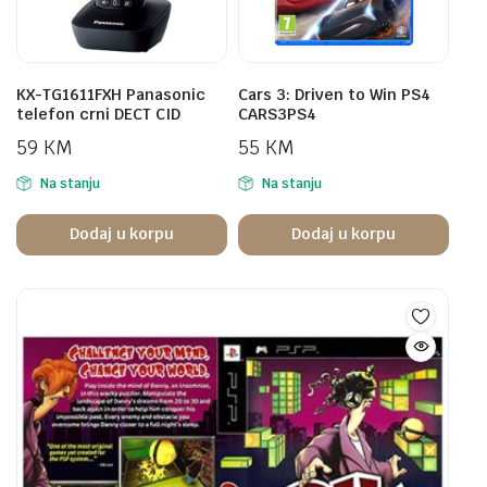
KX-TG1611FXH Panasonic
Cars 3: Driven to Win PS4
telefon crni DECT CID
CARS3PS4
59
KM
55
KM
Na stanju
Na stanju
Dodaj u korpu
Dodaj u korpu