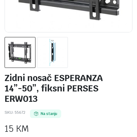
Zidni nosač ESPERANZA
14”-50”, fiksni PERSES
ERW013
SKU:
55672
Na stanju
15
KM