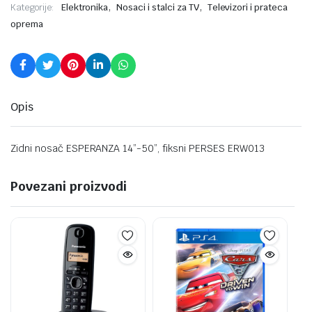
,
,
Kategorije:
Elektronika
Nosaci i stalci za TV
Televizori i prateca
oprema
Opis
Zidni nosač ESPERANZA 14”-50”, fiksni PERSES ERW013
Povezani proizvodi