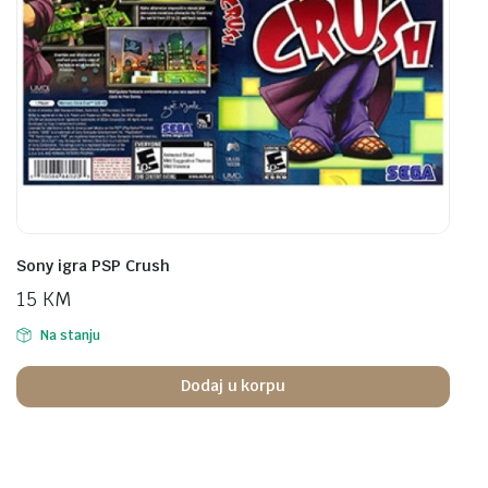
Sony igra PSP Crush
15
KM
Na stanju
Dodaj u korpu