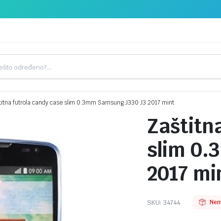
titna futrola candy case slim 0.3mm Samsung J330 J3 2017 mint
Zaštitn
slim 0.
2017 mi
SKU:
34744
Nem