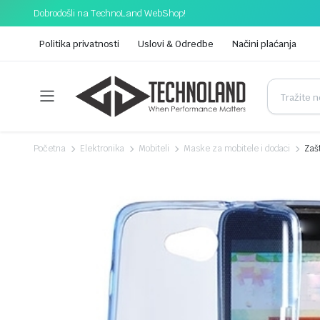
Dobrodošli na TechnoLand WebShop!
Politika privatnosti
Uslovi & Odredbe
Načini plaćanja
Početna
Elektronika
Mobiteli
Maske za mobitele i dodaci
Zaš