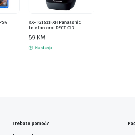
 PS4
KX-TG1611FXH Panasonic
telefon crni DECT CID
59
KM
Na stanju
Trebate pomoć?
Po