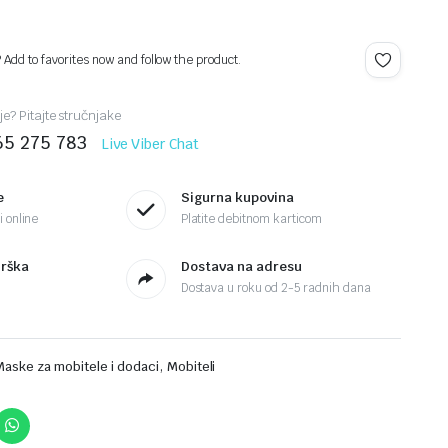
? Add to favorites now and follow the product.
je? Pitajte stručnjake
65 275 783
Live Viber Chat
e
Sigurna kupovina
 online
Platite debitnom karticom
drška
Dostava na adresu
Dostava u roku od 2-5 radnih dana
,
Maske za mobitele i dodaci
Mobiteli