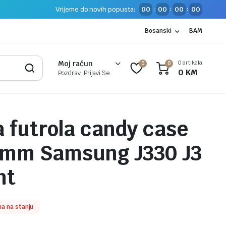
Vrijeme do novih popusta:
00
00
00
00
:
:
:
Bosanski
BAM
0 artikala
Moj račun
0
0
0
KM
Pozdrav, Prijavi Se
a futrola candy case
3mm Samsung J330 J3
nt
a na stanju