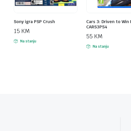
Sony igra PSP Crush
Cars 3: Driven to Win
CARS3PS4
15
KM
55
KM
Na stanju
Na stanju