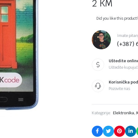
2
KM
Did you like this product
Imate pitan
(+387) 
Uštedite onlin
Uštedite kupujući
Korisnička po
Pozovite nas
,
Kategorije:
Elektronika