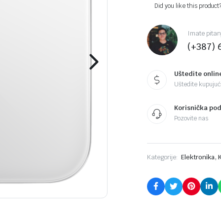
Did you like this product
Imate pitan
(+387) 
Uštedite onlin
Uštedite kupujući
Korisnička po
Pozovite nas
,
Kategorije:
Elektronika