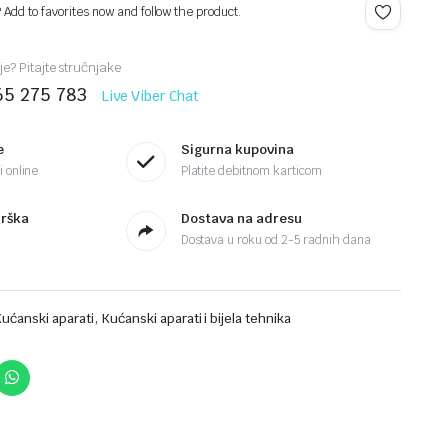
? Add to favorites now and follow the product.
je? Pitajte stručnjake
65 275 783
Live Viber Chat
e
Sigurna kupovina
 online
Platite debitnom karticom
drška
Dostava na adresu
Dostava u roku od 2-5 radnih dana
,
Kućanski aparati
Kućanski aparati i bijela tehnika