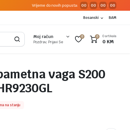
Vrijeme do novih popusta:
00
00
00
00
:
:
:
Bosanski
BAM
0 artikala
Moj račun
0
0
0
KM
Pozdrav, Prijavi Se
pametna vaga S200
BHR9230GL
ma na stanju