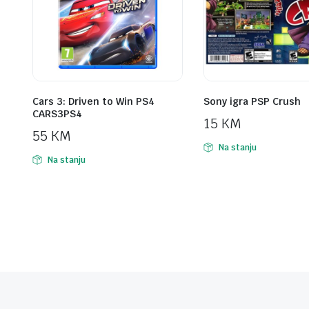
Cars 3: Driven to Win PS4
Sony igra PSP Crush
CARS3PS4
15
KM
55
KM
Na stanju
Na stanju