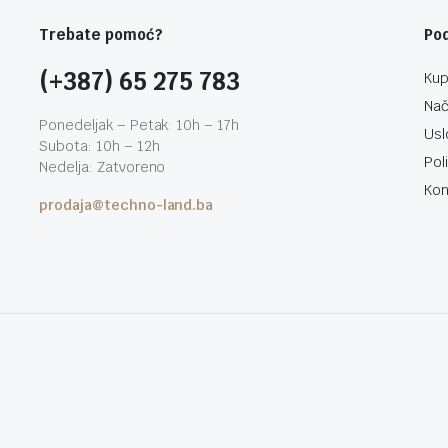
Trebate pomoć?
Po
(+387) 65 275 783
Kup
Nač
Ponedeljak – Petak: 10h – 17h
Usl
Subota: 10h – 12h
Pol
Nedelja: Zatvoreno
Kon
prodaja@techno-land.ba