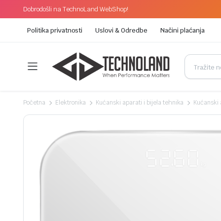
Dobrodošli na TechnoLand WebShop!
Politika privatnosti
Uslovi & Odredbe
Načini plaćanja
Početna
Elektronika
Kućanski aparati i bijela tehnika
Kućanski 