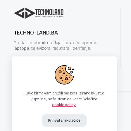
TECHNO-LAND.BA
Prodaja mobilnih uređaja i prateće opreme,
laptopa, televizora, računara i periferije.
info@techno-land.ba
Kako bismo vam pružili personalizirano iskustvo
kupovine, naša stranica koristi kolačiće.
cookie policy
.
techno-land.ba © Design by: ProCreative Studio
Prihvatam kolačiće