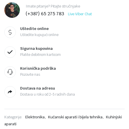
Imate pitanje? Pitajte stručnjake
(+387) 65 275 783
Live Viber Chat
Uštedite online
Uštedite kupujući online
Sigurna kupovina
Platite debitnom karticom
Korisnička podrška
Pozovite nas
Dostava na adresu
Dostava u roku od 2-5 radnih dana
,
,
Kategorije:
Elektronika
Kućanski aparati i bijela tehnika
Kuhinjski
aparati