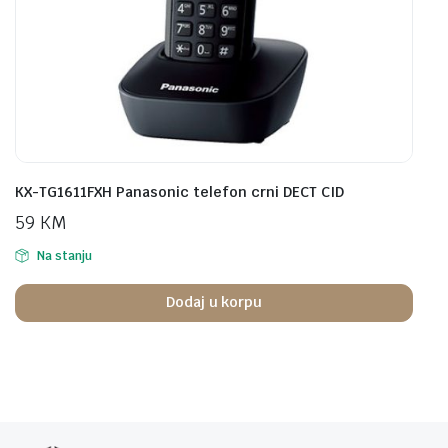
KX-TG1611FXH Panasonic telefon crni DECT CID
59
KM
Na stanju
Dodaj u korpu