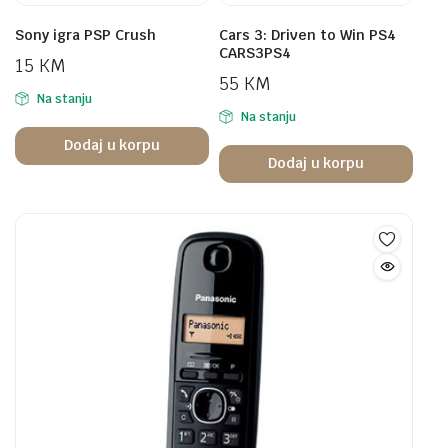
Sony igra PSP Crush
Cars 3: Driven to Win PS4
CARS3PS4
15
KM
55
KM
Na stanju
Na stanju
Dodaj u korpu
Dodaj u korpu