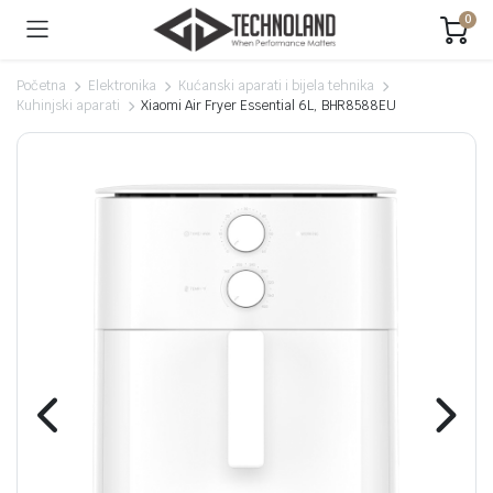
0
Početna
Elektronika
Kućanski aparati i bijela tehnika
Kuhinjski aparati
Xiaomi Air Fryer Essential 6L, BHR8588EU