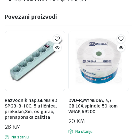
Povezani proizvodi
Razvodnik nap.GEMBIRD
DVD-R,MYMEDIA, 4,7
SPG3-B-10C, 5 utičnica,
GB,16X,spindle 50 kom
prekidač,3m, osigurač,
WRAP,69200
prenaponska zaštita
20
KM
28
KM
Na stanju
Na stanju