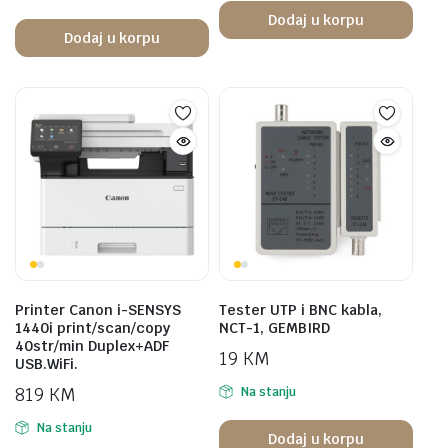
Dodaj u korpu
Dodaj u korpu
Printer Canon i-SENSYS
Tester UTP i BNC kabla,
1440i print/scan/copy
NCT-1, GEMBIRD
40str/min Duplex+ADF
19
KM
USB.WiFi.
819
KM
Na stanju
Na stanju
Dodaj u korpu