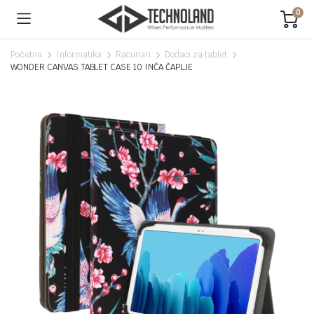
0
Početna
Informatika
Racunari
Dodaci za tablet
WONDER CANVAS TABLET CASE 10 INČA ČAPLJE