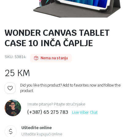
WONDER CANVAS TABLET
CASE 10 INČA ČAPLJE
SKU:
53814
Nema na stanju
25
KM
Did you like this product? Add to favorites now and follow the
product.
Imate pitanje? Pitajte stručnjake
(+387) 65 275 783
Live Viber Chat
Uštedite online
Uštedite kupujući online