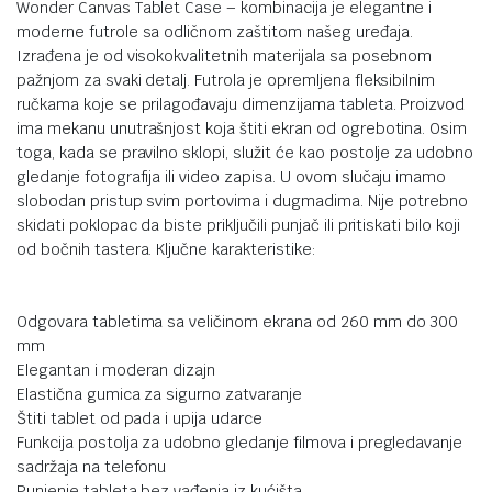
Wonder Canvas Tablet Case – kombinacija je elegantne i
moderne futrole sa odličnom zaštitom našeg uređaja.
Izrađena je od visokokvalitetnih materijala sa posebnom
pažnjom za svaki detalj. Futrola je opremljena fleksibilnim
ručkama koje se prilagođavaju dimenzijama tableta. Proizvod
ima mekanu unutrašnjost koja štiti ekran od ogrebotina. Osim
toga, kada se pravilno sklopi, služit će kao postolje za udobno
gledanje fotografija ili video zapisa. U ovom slučaju imamo
slobodan pristup svim portovima i dugmadima. Nije potrebno
skidati poklopac da biste priključili punjač ili pritiskati bilo koji
od bočnih tastera. Ključne karakteristike:
Odgovara tabletima sa veličinom ekrana od 260 mm do 300
mm
Elegantan i moderan dizajn
Elastična gumica za sigurno zatvaranje
Štiti tablet od pada i upija udarce
Funkcija postolja za udobno gledanje filmova i pregledavanje
sadržaja na telefonu
Punjenje tableta bez vađenja iz kućišta