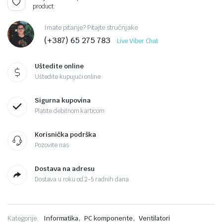
product.
Imate pitanje? Pitajte stručnjake
(+387) 65 275 783
Live Viber Chat
Uštedite online
Uštedite kupujući online
Sigurna kupovina
Platite debitnom karticom
Korisnička podrška
Pozovite nas
Dostava na adresu
Dostava u roku od 2-5 radnih dana
,
,
Kategorije:
Informatika
PC komponente
Ventilatori