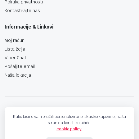
Politika privatnosti
Kontaktirajte nas
Informacije & Linkovi
Moj račun
Lista želja
Viber Chat
Pošaljite email
Naša lokacija
techno-land.ba © Design by: ProCreative Studio
Kako bismo vam pružili personalizirano iskustvo kupovine, naša
stranica koristi kolačiće.
cookie policy
.