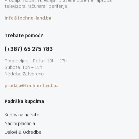
Prodaja mobilnih uređaja i prateće opreme, laptopa,
televizora, računara i periferije.
info@techno-land.ba
Trebate pomoć?
(+387) 65 275 783
Ponedeljak – Petak: 10h – 17h
Subota: 10h – 12h
Nedelja: Zatvoreno
prodaja@techno-land.ba
Podrška kupcima
Kupovina na rate
Načini plaćanja
Uslovi & Odredbe