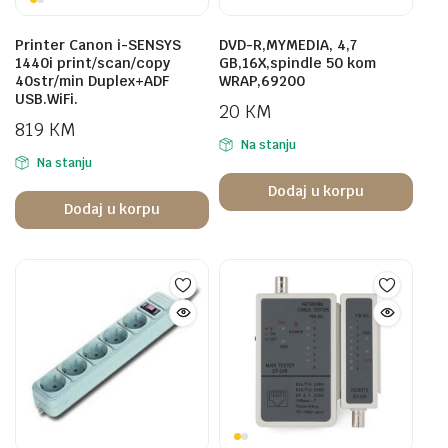
Printer Canon i-SENSYS
DVD-R,MYMEDIA, 4,7
1440i print/scan/copy
GB,16X,spindle 50 kom
40str/min Duplex+ADF
WRAP,69200
USB.WiFi.
20
KM
819
KM
Na stanju
Na stanju
Dodaj u korpu
Dodaj u korpu