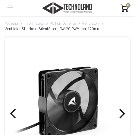
0
Početna
Informatika
PC komponente
Ventilatori
Ventilator Sharkoon SilentStorm BW120 PWM fan, 120mm