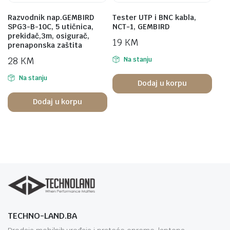
Razvodnik nap.GEMBIRD
Tester UTP i BNC kabla,
SPG3-B-10C, 5 utičnica,
NCT-1, GEMBIRD
prekidač,3m, osigurač,
19
KM
prenaponska zaštita
28
KM
Na stanju
Na stanju
Dodaj u korpu
Dodaj u korpu
TECHNO-LAND.BA