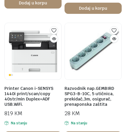
Dodaj u korpu
Dodaj u korpu
Printer Canon i-SENSYS
Razvodnik nap.GEMBIRD
1440i print/scan/copy
SPG3-B-10C, 5 utičnica,
40str/min Duplex+ADF
prekidač,3m, osigurač,
USB.WiFi.
prenaponska zaštita
819
KM
28
KM
Na stanju
Na stanju