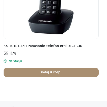
KX-TG1611FXH Panasonic telefon crni DECT CID
59
KM
Na stanju
Dodaj u korpu