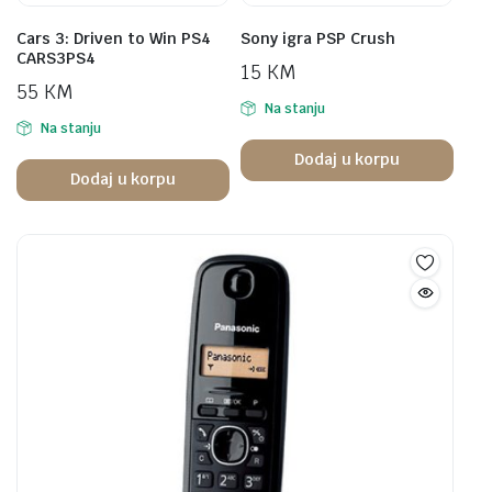
Cars 3: Driven to Win PS4
Sony igra PSP Crush
CARS3PS4
15
KM
55
KM
Na stanju
Na stanju
Dodaj u korpu
Dodaj u korpu