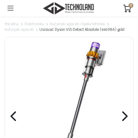
0
Početna
Elektronika
Kućanski aparati i bijela tehnika
Kuhinjski aparati
Usisivač Dyson V15 Detect Absolute (446986) gold