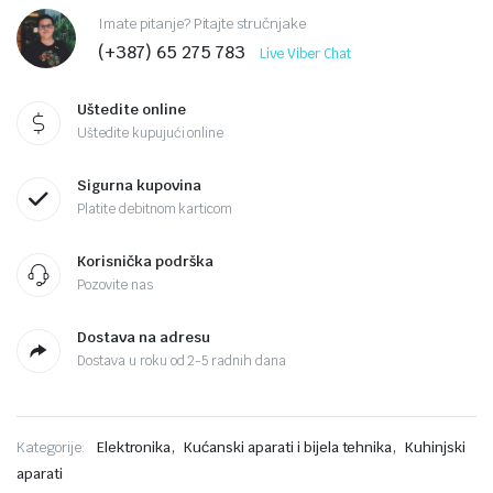
Imate pitanje? Pitajte stručnjake
(+387) 65 275 783
Live Viber Chat
Uštedite online
Uštedite kupujući online
Sigurna kupovina
Platite debitnom karticom
Korisnička podrška
Pozovite nas
Dostava na adresu
Dostava u roku od 2-5 radnih dana
,
,
Kategorije:
Elektronika
Kućanski aparati i bijela tehnika
Kuhinjski
aparati