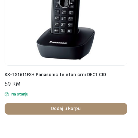
KX-TG1611FXH Panasonic telefon crni DECT CID
59
KM
Na stanju
Dodaj u korpu