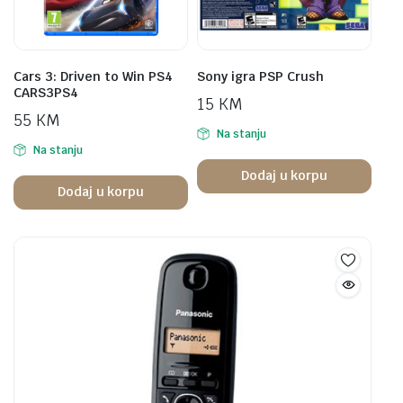
Cars 3: Driven to Win PS4
Sony igra PSP Crush
CARS3PS4
15
KM
55
KM
Na stanju
Na stanju
Dodaj u korpu
Dodaj u korpu