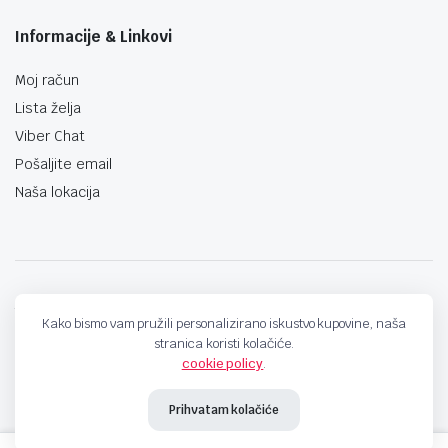
Informacije & Linkovi
Moj račun
Lista želja
Viber Chat
Pošaljite email
Naša lokacija
techno-land.ba © Design by: ProCreative Studio
Kako bismo vam pružili personalizirano iskustvo kupovine, naša
stranica koristi kolačiće.
cookie policy
.
Prihvatam kolačiće