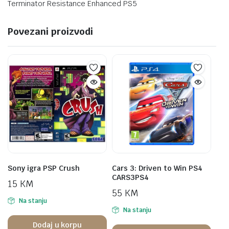
Terminator Resistance Enhanced PS5
Povezani proizvodi
Sony igra PSP Crush
Cars 3: Driven to Win PS4
CARS3PS4
15
KM
55
KM
Na stanju
Na stanju
Dodaj u korpu