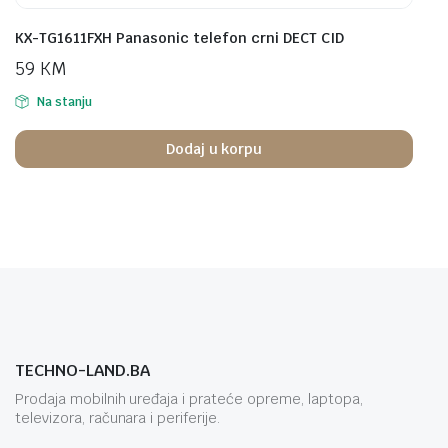
KX-TG1611FXH Panasonic telefon crni DECT CID
59
KM
Na stanju
Dodaj u korpu
TECHNO-LAND.BA
Prodaja mobilnih uređaja i prateće opreme, laptopa,
televizora, računara i periferije.