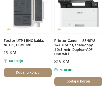
Tester UTP i BNC kabla,
Printer Canon i-SENSYS
NCT-1, GEMBIRD
1440i print/scan/copy
40str/min Duplex+ADF
19
KM
USB.WiFi.
819
KM
Na stanju
Na stanju
Dodaj u korpu
Dodaj u korpu