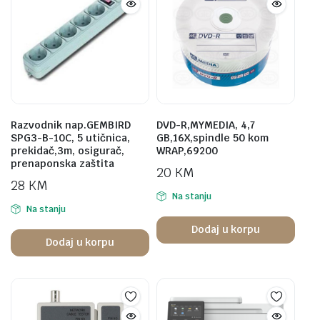
Razvodnik nap.GEMBIRD
DVD-R,MYMEDIA, 4,7
SPG3-B-10C, 5 utičnica,
GB,16X,spindle 50 kom
prekidač,3m, osigurač,
WRAP,69200
prenaponska zaštita
20
KM
28
KM
Na stanju
Na stanju
Dodaj u korpu
Dodaj u korpu