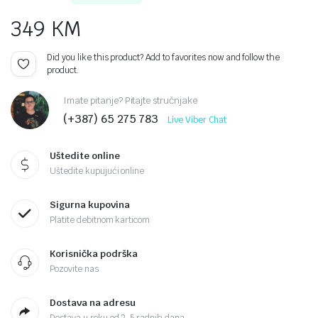
349
KM
Did you like this product? Add to favorites now and follow the
product.
Imate pitanje? Pitajte stručnjake
(+387) 65 275 783
Live Viber Chat
Uštedite online
Uštedite kupujući online
Sigurna kupovina
Platite debitnom karticom
Korisnička podrška
Pozovite nas
Dostava na adresu
Dostava u roku od 2-5 radnih dana