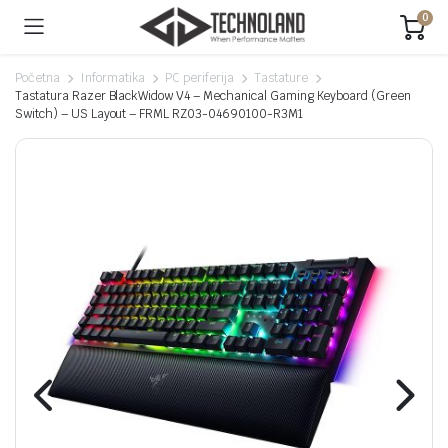
0
Početna
Informatika
PC periferija
Tastature
Tastatura Razer BlackWidow V4 – Mechanical Gaming Keyboard (Green
Switch) – US Layout – FRML RZ03-04690100-R3M1