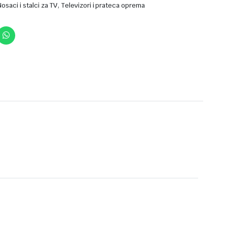
,
Nosaci i stalci za TV
Televizori i prateca oprema