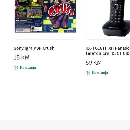
Sony igra PSP Crush
KX-TG1611FXH Panaso
telefon crni DECT CID
15
KM
59
KM
Na stanju
Na stanju