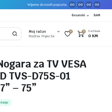
Vrijeme do novih popusta:
00
00
00
00
:
:
:
Bosanski
BAM
0 artikala
Moj račun
0
0
0
KM
Pozdrav, Prijavi Se
Nogara za TV VESA
D TVS-D75S-01
7” – 75”
stanju