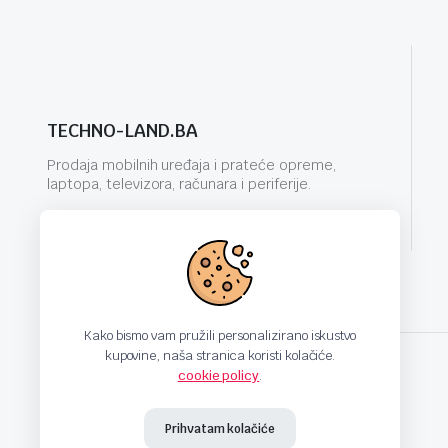
TECHNO-LAND.BA
Prodaja mobilnih uređaja i prateće opreme,
laptopa, televizora, računara i periferije.
info@techno-land.ba
Kako bismo vam pružili personalizirano iskustvo
kupovine, naša stranica koristi kolačiće.
cookie policy
.
techno-land.ba © Design by: ProCreative Studio
Prihvatam kolačiće