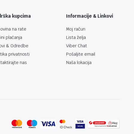
drška kupcima
Informacije & Linkovi
ovina na rate
Moj račun
ini plaćanja
Lista želja
ovi & Odredbe
Viber Chat
itika privatnosti
Pošaljite email
taktirajte nas
Naša lokacija