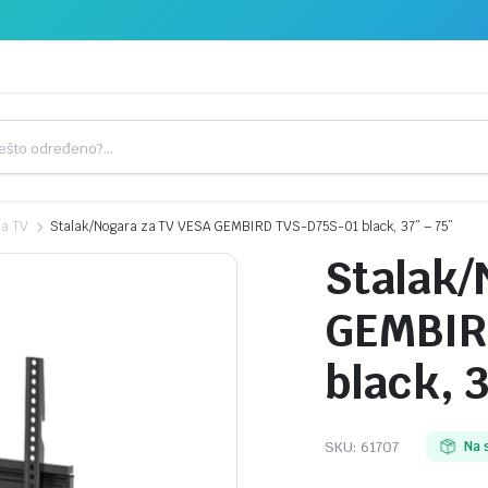
 za TV
Stalak/Nogara za TV VESA GEMBIRD TVS-D75S-01 black, 37” – 75”
Stalak/
GEMBIR
black, 3
SKU:
61707
Na 