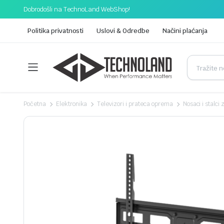
Dobrodošli na TechnoLand WebShop!
Politika privatnosti
Uslovi & Odredbe
Načini plaćanja
Početna
Elektronika
Televizori i prateca oprema
Nosaci i stalci