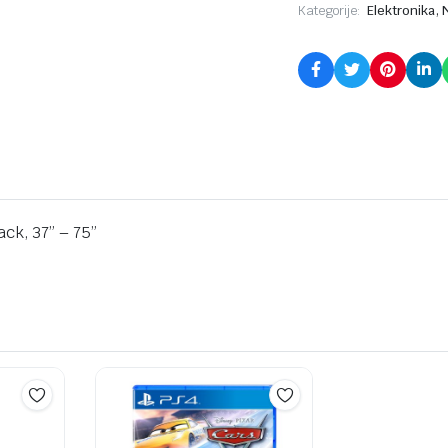
,
Kategorije:
Elektronika
k, 37” – 75”