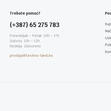
Trebate pomoć?
Po
(+387) 65 275 783
Kup
Nač
Ponedeljak – Petak: 10h – 17h
Usl
Subota: 10h – 12h
Pol
Nedelja: Zatvoreno
Kon
prodaja@techno-land.ba