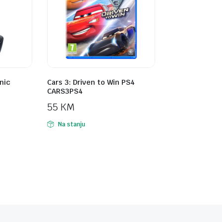
nic
Cars 3: Driven to Win PS4
CARS3PS4
55
KM
Na stanju