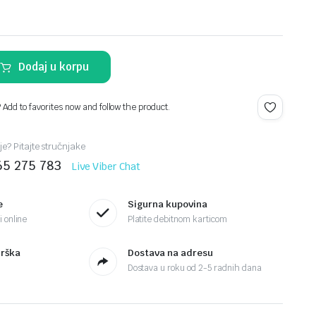
Dodaj u korpu
? Add to favorites now and follow the product.
je? Pitajte stručnjake
65 275 783
Live Viber Chat
e
Sigurna kupovina
 online
Platite debitnom karticom
drška
Dostava na adresu
Dostava u roku od 2-5 radnih dana