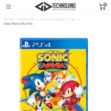
0
Početna
Elektronika
Konzole za igranje
Igre
Sonic Mania Plus PS4