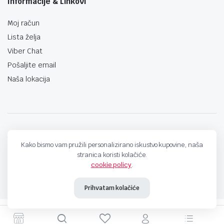
Informacije & Linkovi
Moj račun
Lista želja
Viber Chat
Pošaljite email
Naša lokacija
techno-land.ba © Design by: ProCreative Studio
Kako bismo vam pružili personalizirano iskustvo kupovine, naša
stranica koristi kolačiće.
cookie policy
.
Prihvatam kolačiće