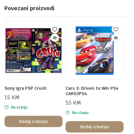
Povezani proizvodi
Sony igra PSP Crush
Cars 3: Driven to Win PS4
CARS3PS4
15
KM
55
KM
Na stanju
Na stanju
Dodaj u korpu
Dodaj u korpu