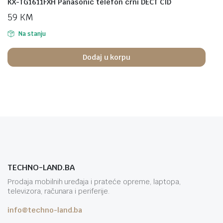
KX-TG1611FXH Panasonic telefon crni DECT CID
59
KM
Na stanju
Dodaj u korpu
TECHNO-LAND.BA
Prodaja mobilnih uređaja i prateće opreme, laptopa,
televizora, računara i periferije.
info@techno-land.ba